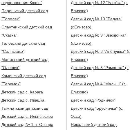
оздоровления Каюю"
Детский сад № 12 "Улыбка" (г.
Пареньский детский сад
Елизово)
"Тополек"
Детский сад № 10 "Радуга"
Слаутнинский детский сад
(г.Елизово)
"Сказка"
Детский сад № 9 "Звёздочка"
Таловский детский сад
(г.Елизово)
"Солнышко"
Детский сад № 8 "Алёнушка" (г
Манильский детский сад
Елизово)
"Олешек"
Детский сад № 5 "Ромашка" (г.
Каменский детский сад
Елизово)
"Теремок"
Детский сад № 4 "Малыш" (г.
Детский сад с. Карага
Елизово)
Детский сад с. Ивашка
Детский сад "Родничок"
Тымлатский детский сад
Детский сад "Брусничка" (с.
Детский сад с. Ильпырское
Эссо)
Детский сад № 1 п. Оссора
Никольский детский сад