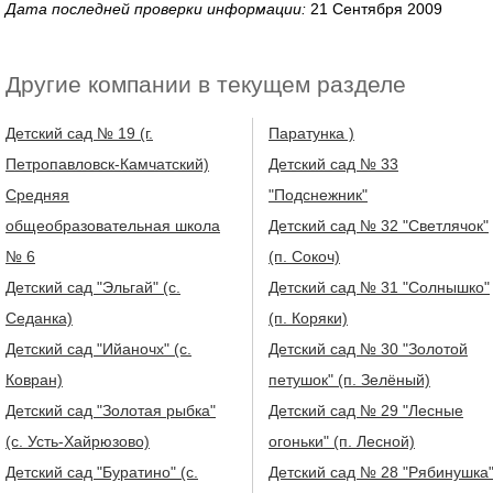
Дата последней проверки информации:
21 Сентября 2009
Другие компании в текущем разделе
Детский сад № 19 (г.
Паратунка )
Петропавловск-Камчатский)
Детский сад № 33
Средняя
"Подснежник"
общеобразовательная школа
Детский сад № 32 "Светлячок"
№ 6
(п. Сокоч)
Детский сад "Эльгай" (с.
Детский сад № 31 "Солнышко"
Седанка)
(п. Коряки)
Детский сад "Ийаночх" (с.
Детский сад № 30 "Золотой
Ковран)
петушок" (п. Зелёный)
Детский сад "Золотая рыбка"
Детский сад № 29 "Лесные
(с. Усть-Хайрюзово)
огоньки" (п. Лесной)
Детский сад "Буратино" (с.
Детский сад № 28 "Рябинушка