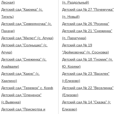
Лесная)
(п. Раздольный)
Детский сад "Каюмка" (с.
Детский сад № 27 "Почемучка"
Тигиль)
(п. Новый)
Детский сад "Северяночка" (с.
Детский сад № 26 "Росинка"
Пахачи)
Детский сад № 21 "Снежинка"
Детский сад "Милют" (с. Апука)
(п. Паратунка)
Детский сад "Солнышко" (с.
Детский сад № 19
Апука)
"Дюймовочка" (п. Сосновка)
Детский сад "Снежинка" (с.
Детский сад № 18 "Гномик" (п.
Ачайваям)
Ю. Коряки)
Детский сад "Каюю" (с.
Детский сад № 23 "Василек"
Хаилино)
(г.Елизово)
Детский сад "Теремок" с. Корф
Детский сад № 22 "Веселинка"
Детский сад "Олененок"
(Елизово)
(с.Вывенка)
Детский сад № 14 "Сказка" (г.
Детский сад "Присмотра и
Елизово)