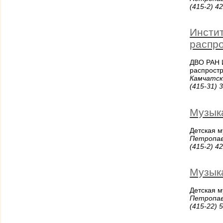
(415-2) 4
Инсти
распр
ДВО РАН 
распрост
Камчатски
(415-31) 
Музык
Детская 
Петропав
(415-2) 4
Музык
Детская 
Петропав
(415-22) 