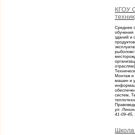
КГОУ 
техни
Среднее 
обучения 
зданий и 
продуктов
эксплуат
рыболовст
месторожд
организа
отраслям)
Техническ
Монтаж и
машин и у
информац
обеспечен
систем, Т
теплотехн
Правовед
ул. Ленин
41-09-45,
Школа