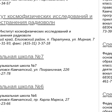
класс
2-34-57
право
Камча
прогр
тут космофизических исследований и
прикл
остранения радиоволн
вока
68304
73-39
Институт космофизических исследований и
ранения радиоволн
й край, Елизовский район, п. Паратунка, ул. Мирная, 7
Сре
3-31-93, факс: (415-31) 3-37-18
Феде
альная школа №7
основ
образ
клас
музыкальная школа №7
деятел
ловск-Камчатский, ул. Пограничная, 22б
вокал
2-27-78
461-
альная школа №6
Сре
музыкальная школа №6
ловск-Камчатский, пр. Карла Маркса, 27
Феде
5-23-66
основ
образ