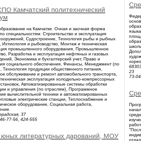
Сре
СПО Камчатский политехнический
кум
Феде
основ
образ
образование на Камчатке. Очная и заочная форма
языка
по специальностям: Строительство и эксплуатация
площа
сооружений, Судостроение, Технология рыбы и рыбных
образ
, Ихтиология и рыбоводство, Монтаж и техническая
школь
ация промышленного оборудования, Промышленное
Допо
во, Разработка и эксплуатация нефтяных и газовых
худож
ений, Экономика и бухгалтерский учет, Право и
хорео
ция социального обеспечения, Финансы, Менеджмент (по
68303
, Технология продукции общественного питания,
23
ое обслуживание и ремонт автомобильного транспорта,
73-04
 техническая эксплуатация холодильно-компрессорных
становок, Автоматизированные системы обработки
ии и управления (по отраслям), Программное
Сре
ие вычислительной техники и автоматизированных
епловые электрические станции, Теплоснабжение и
ическое оборудование, Социальная работа,
Прог
ение.
начал
градская, 37
средн
 46-77-56, 424-555
изуче
работ
"Посл
 юных литературных дарований, МОУ
индив
отда