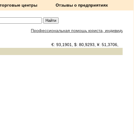
 торговые центры
Отзывы о предприятиях
Профессиональная помощь юриста, индивидуальный по
€: 93,1901, $: 80,9293, ¥: 51,3706,
Погода в