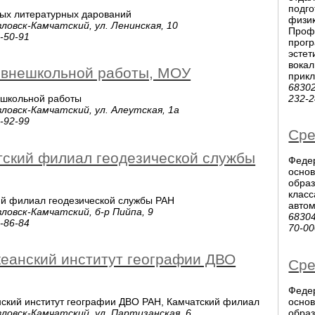
подго
ых литературных дарований
физик
ловск-Камчатский, ул. Ленинская, 10
Проф
2-50-91
прогр
эстет
вокал
 внешкольной работы, МОУ
прикл
68302
232-
ешкольной работы
ловск-Камчатский, ул. Алеутская, 1а
6-92-99
Сре
тский филиал геодезической службы
Феде
основ
образ
класс
ий филиал геодезической службы РАН
авто
ловск-Камчатский, б-р Пийпа, 9
68304
5-86-84
70-00
кеанский институт географии ДВО
Сре
Феде
основ
нский институт географии ДВО РАН, Камчатский филиал
образ
ловск-Камчатский, ул. Партизанская, 6