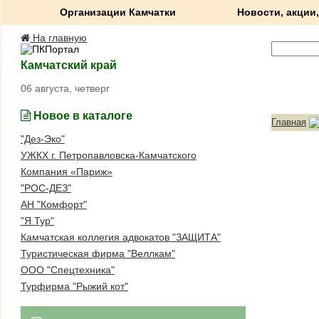
Организации Камчатки
Новости, акции,
На главную
Камчатский край
06 августа, четверг
Новое в каталоге
Главная
"Дез-Эко"
УЖКХ г. Петропавловска-Камчатского
Компания «Париж»
"РОС-ДЕЗ"
АН "Комфорт"
"Я Тур"
Камчатская коллегия адвокатов "ЗАЩИТА"
Туристическая фирма "Веллкам"
ООО "Спецтехника"
Турфирма "Рыжий кот"