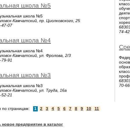
класс
альная школа №5
обуч
деяте
музыкальная школа №5
спорт
ловск-Камчатский, пр. Циолковского, 25
хоре
7-47-07
68303
74-42
альная школа №4
Сре
музыкальная школа №4
овск-Камчатский, ул. Фролова, 2/3
Феде
9-79-91
основ
образ
класс
альная школа №3
проф
68303
70-66
музыкальная школа №3
овск-Камчатский, ул. Труда, 16а
4-52-21
я по страницам:
1
2
3
4
5
6
7
8
9
10
11
 новое предприятие в каталог