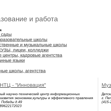
зование и работа
я
 сады
разовательные школы
ственные и музыкальные школы
СУЗЫ, лицеи, колледжи
 центры, кадровые агентства
анные языки
ные школы, агентства
НТЦ - "Инновация"
Муз
ный научно-технический центр информационных
Детс
развития экономики,культуры и эффективного правления
г. Пе
 Победы д.49
(415-
 89622172023