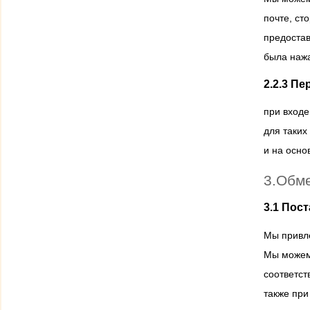
почте, ст
предостав
была нажа
2.2.3 П
при входе
для таких
и на осно
3.Обм
3.1 Пос
Мы привле
Мы можем
соответст
также при