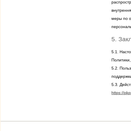
распростр
внутрення
меры по о
персонал
5. За
5.1. Нас
Политики,
5.2. Поль
поддержк
5.3. Дейс
https://pkp