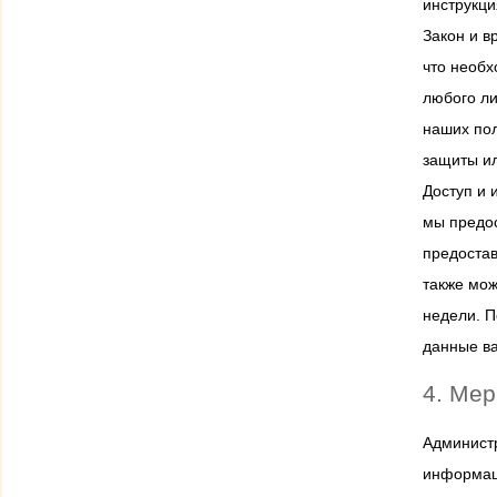
инструкц
Закон и в
что необх
любого ли
наших пол
защиты ил
Доступ и
мы предос
предостав
также мож
недели. П
данные ва
4. Ме
Админист
информаци