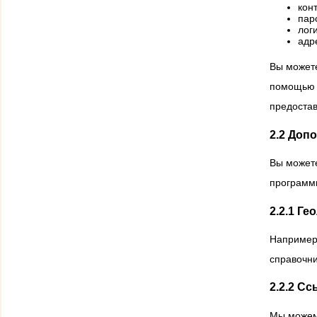
кон
пар
лог
адр
Вы можете
помощью э
предостав
2.2 Доп
Вы может
программ
2.2.1 Ге
Например,
справочни
2.2.2 Сс
Мы можем 