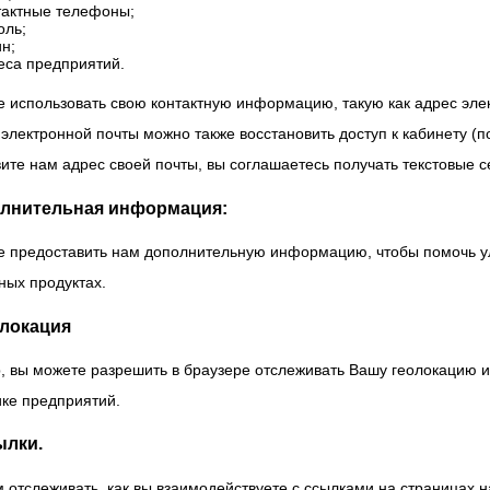
тактные телефоны;
оль;
ин;
еса предприятий.
 использовать свою контактную информацию, такую как адрес элект
лектронной почты можно также восстановить доступ к кабинету (по
ите нам адрес своей почты, вы соглашаетесь получать текстовые 
олнительная информация:
е предоставить нам дополнительную информацию, чтобы помочь ул
ных продуктах.
олокация
 вы можете разрешить в браузере отслеживать Вашу геолокацию 
ке предприятий.
ылки.
отслеживать, как вы взаимодействуете с ссылками на страницах н