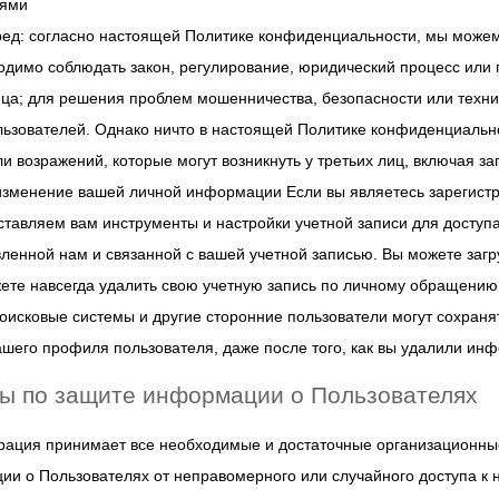
иями
ред: согласно настоящей Политике конфиденциальности, мы можем
одимо соблюдать закон, регулирование, юридический процесс или 
ца; для решения проблем мошенничества, безопасности или техни
ьзователей. Однако ничто в настоящей Политике конфиденциальн
и возражений, которые могут возникнуть у третьих лиц, включая 
 изменение вашей личной информации Если вы являетесь зарегист
тавляем вам инструменты и настройки учетной записи для доступ
ленной нам и связанной с вашей учетной записью. Вы можете заг
ете навсегда удалить свою учетную запись по личному обращению
оисковые системы и другие сторонние пользователи могут сохран
шего профиля пользователя, даже после того, как вы удалили ин
ры по защите информации о Пользователях
рация принимает все необходимые и достаточные организационны
и о Пользователях от неправомерного или случайного доступа к н