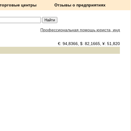
 торговые центры
Отзывы о предприятиях
Профессиональная помощь юриста, индивидуальн
€: 94,8366, $: 82,1665, ¥: 51,8204,
Погод