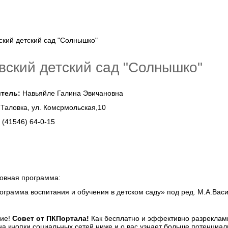
вский детский сад "Солнышко"
тель:
Навьяйле Галина Эвичановна
 Таловка, ул. Комсрмольская,10
:
(41546) 64-0-15
овная программа:
ограмма воспитания и обучения в детском саду» под ред. М.А.Вас
Совет от ПКПортала!
Как бесплатно и эффективно разреклами
а кнопки социальных сетей ниже и о вас узнает больше потенциал