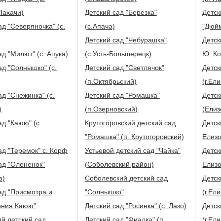
Пахачи)
Детский сад "Березка"
Детск
ад "Северяночка" (с.
(с.Апача)
"Дюйм
Детский сад "Чебурашка"
Детск
ад "Милют" (с. Апука)
(с.Усть-Большерецк)
Ю. Ко
ад "Солнышко" (с.
Детский сад "Светлячок"
Детск
(п.Октябрьский)
(г.Ел
д "Снежинка" (с.
Детский сад "Ромашка"
Детск
)
(п.Озерновский)
(Елиз
д "Каюю" (с.
Крутогоровский детский сад
Детск
"Ромашка" (п. Крутогоровский)
Елизо
ад "Теремок" с. Корф
Устьевой детский сад "Чайка"
Детск
ад "Олененок"
(Соболевский район)
Елизо
а)
Соболевский детский сад
Детск
"Солнышко"
(г.Ел
ения Каюю"
Детский сад "Росинка" (с. Лазо)
Детск
й детский сад
Детский сад "Фиалка" (п.
(г.Ел