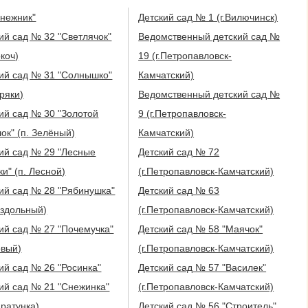
нежник"
Детский сад № 1 (г.Вилючинск)
ий сад № 32 "Светлячок"
Ведомственный детский сад №
окоч)
19 (г.Петропавловск-
ий сад № 31 "Солнышко"
Камчатский)
оряки)
Ведомственный детский сад №
ий сад № 30 "Золотой
9 (г.Петропавловск-
ок" (п. Зелёный)
Камчатский)
ий сад № 29 "Лесные
Детский сад № 72
ки" (п. Лесной)
(г.Петропавловск-Камчатский)
ий сад № 28 "Рябинушка"
Детский сад № 63
аздольный)
(г.Петропавловск-Камчатский)
ий сад № 27 "Почемучка"
Детский сад № 58 "Маячок"
овый)
(г.Петропавловск-Камчатский)
ий сад № 26 "Росинка"
Детский сад № 57 "Василек"
ий сад № 21 "Снежинка"
(г.Петропавловск-Камчатский)
аратунка)
Детский сад № 56 "Строитель"