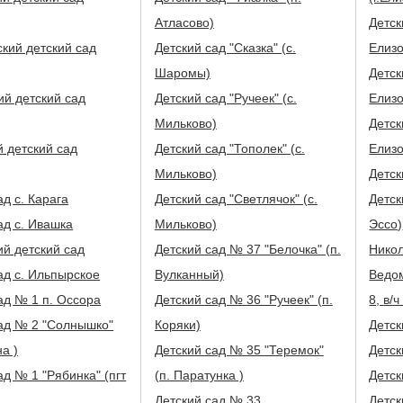
Атласово)
Детск
кий детский сад
Детский сад "Сказка" (с.
Елизо
Шаромы)
Детск
й детский сад
Детский сад "Ручеек" (с.
Елизо
Мильково)
Детск
 детский сад
Детский сад "Тополек" (с.
Елизо
Мильково)
Детск
ад с. Карага
Детский сад "Светлячок" (с.
Детск
ад с. Ивашка
Мильково)
Эссо)
й детский сад
Детский сад № 37 "Белочка" (п.
Никол
ад с. Ильпырское
Вулканный)
Ведо
ад № 1 п. Оссора
Детский сад № 36 "Ручеек" (п.
8, 
ад № 2 "Солнышко"
Коряки)
Детск
на )
Детский сад № 35 "Теремок"
Детск
ад № 1 "Рябинка" (пгт
(п. Паратунка )
Детск
Детский сад № 33
Детск