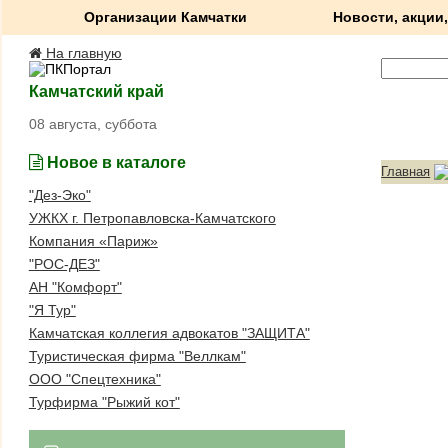
Организации Камчатки
Новости, акции,
На главную
Камчатский край
08 августа, суббота
Новое в каталоге
Главная
"Дез-Эко"
УЖКХ г. Петропавловска-Камчатского
Компания «Париж»
"РОС-ДЕЗ"
АН "Комфорт"
"Я Тур"
Камчатская коллегия адвокатов "ЗАЩИТА"
Туристическая фирма "Веллкам"
ООО "Спецтехника"
Турфирма "Рыжий кот"