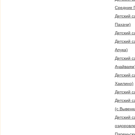
Средние 
Детский с
Пахачи)
Детский с
Детский с
Апука)
Детский са
Ачайваям
Детский са
Хаилино)
Детский с
Детский с
(с.Вывенк
Детский сад "Присмотра и
оздоровл
Пареньски