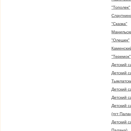
"Тополек"
Слаутнинс
"Сказка"
Манильски
"Олешек"
Каменский
"Теремок"
Детский с
Детский с
Тымлатски
Детский с
Детский с
Детский с
(пгт Пала
Детский с
Палана)