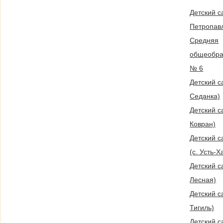
Детский с
Петропавл
Средняя
общеобра
№ 6
Детский са
Седанка)
Детский с
Ковран)
Детский с
(с. Усть-
Детский с
Лесная)
Детский с
Тигиль)
Детский сад