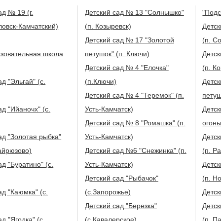
ад № 19 (г.
Детский сад № 13 "Солнышко"
"Подс
овск-Камчатский)
(п. Козыревск)
Детск
Детский сад № 17 "Золотой
(п. С
зовательная школа
петушок" (п. Ключи)
Детск
Детский сад № 4 "Елочка"
(п. К
д "Эльгай" (с.
(п.Ключи)
Детск
Детский сад № 4 "Теремок" (п.
петуш
ад "Ийаночх" (с.
Усть-Камчатск)
Детск
Детский сад № 8 "Ромашка" (п.
огонь
ад "Золотая рыбка"
Усть-Камчатск)
Детск
Хайрюзово)
Детский сад №6 "Снежинка" (п.
(п. Р
ад "Буратино" (с.
Усть-Камчатск)
Детск
Детский сад "Рыбачок"
(п. Н
ад "Каюмка" (с.
(с.Запорожье)
Детск
Детский сад "Березка"
Детск
 "Ягодка" (с.
(с.Кавалерское)
(п. П