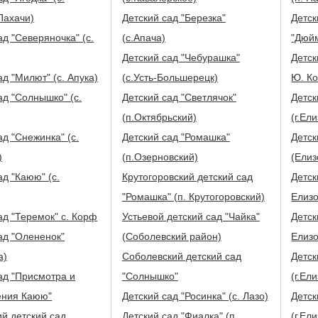
Пахачи)
Детский сад "Березка"
Детск
ад "Северяночка" (с.
(с.Апача)
"Дюйм
Детский сад "Чебурашка"
Детск
ад "Милют" (с. Апука)
(с.Усть-Большерецк)
Ю. Ко
ад "Солнышко" (с.
Детский сад "Светлячок"
Детск
(п.Октябрьский)
(г.Ел
д "Снежинка" (с.
Детский сад "Ромашка"
Детск
)
(п.Озерновский)
(Елиз
д "Каюю" (с.
Крутогоровский детский сад
Детск
"Ромашка" (п. Крутогоровский)
Елизо
ад "Теремок" с. Корф
Устьевой детский сад "Чайка"
Детск
ад "Олененок"
(Соболевский район)
Елизо
а)
Соболевский детский сад
Детск
"Солнышко"
(г.Ел
ения Каюю"
Детский сад "Росинка" (с. Лазо)
Детск
й детский сад
Детский сад "Фиалка" (п.
(г.Ел