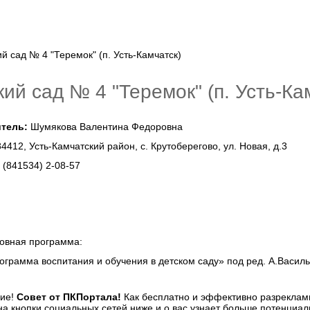
кий сад № 4 "Теремок" (п. Усть-Ка
тель:
Шумякова Валентина Федоровна
4412, Усть-Камчатский район, с. Крутоберегово, ул. Новая, д.3
:
(841534) 2-08-57
овная программа:
ограмма воспитания и обучения в детском саду» под ред. А.Васил
Совет от ПКПортала!
Как бесплатно и эффективно разреклами
а кнопки социальных сетей ниже и о вас узнает больше потенциал