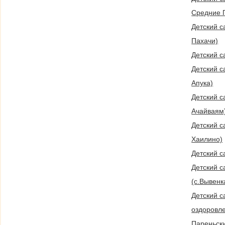
Средние 
Детский с
Пахачи)
Детский с
Детский с
Апука)
Детский са
Ачайваям
Детский са
Хаилино)
Детский с
Детский с
(с.Вывенк
Детский сад "Присмотра и
оздоровл
Пареньски