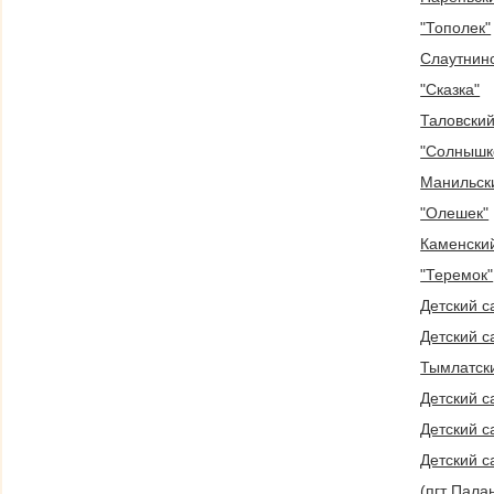
"Тополек"
Слаутнинс
"Сказка"
Таловский
"Солнышк
Манильски
"Олешек"
Каменский
"Теремок"
Детский с
Детский с
Тымлатски
Детский с
Детский с
Детский с
(пгт Пала