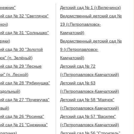
нежник"
Детский сад № 1 (г.Вилючинск)
ий сад № 32 "Светлячок"
Ведомственный детский сад №
окоч)
19 (г.Петропавловск-
ий сад № 31 "Солнышко"
Камчатский)
оряки)
Ведомственный детский сад №
ий сад № 30 "Золотой
9 (г.Петропавловск-
ок" (п. Зелёный)
Камчатский)
ий сад № 29 "Лесные
Детский сад № 72
ки" (п. Лесной)
(г.Петропавловск-Камчатский)
ий сад № 28 "Рябинушка"
Детский сад № 63
аздольный)
(г.Петропавловск-Камчатский)
ий сад № 27 "Почемучка"
Детский сад № 58 "Маячок"
овый)
(г.Петропавловск-Камчатский)
ий сад № 26 "Росинка"
Детский сад № 57 "Василек"
ий сад № 21 "Снежинка"
(г.Петропавловск-Камчатский)
аратунка)
Детский сад № 56 "Строитель"