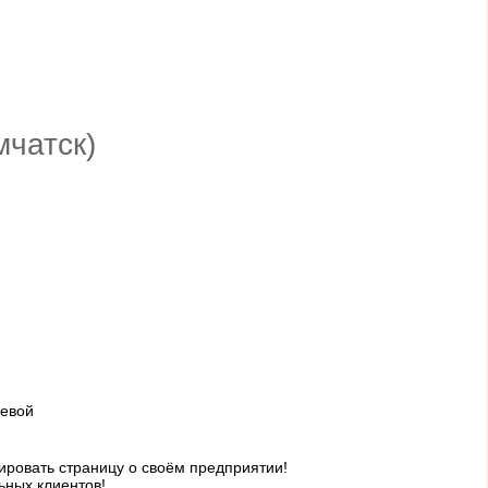
мчатск)
ьевой
ровать страницу о своём предприятии!
ьных клиентов!