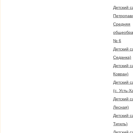
Детский с
Петропавл
Средняя
общеобра
№ 6
Детский са
Седанка)
Детский с
Ковран)
Детский с
(с. Усть-
Детский с
Лесная)
Детский с
Тигиль)
Детский сад