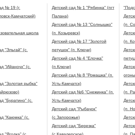
ад № 19 (г.
Детский сад № 1 "Рябинка" (пгт
"Подс
овск-Камчатский)
Палана)
Детск
Детский сад № 13 "Солнышко"
(п. С
зовательная школа
(п. Козыревск)
Детск
Детский сад № 17 "Золотой
(п. К
д "Эльгай" (с.
петушок" (п. Ключи)
Детск
Детский сад № 4 "Елочка"
петуш
ад "Ийаночх" (с.
(п.Ключи)
Детск
Детский сад № 8 "Ромашка" (п.
огонь
ад "Золотая рыбка"
Усть-Камчатск)
Детск
Хайрюзово)
Детский сад №6 "Снежинка" (п.
(п. Р
ад "Буратино" (с.
Усть-Камчатск)
Детск
Детский сад "Рыбачок"
(п. Н
ад "Каюмка" (с.
(с.Запорожье)
Детск
Детский сад "Березка"
Детск
 "Ягодка" (с.
(с.Кавалерское)
(п. П