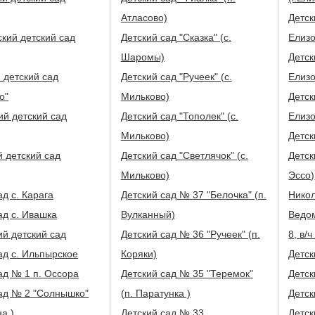
Атласово)
Детск
кий детский сад
Детский сад "Сказка" (с.
Елизо
Шаромы)
Детск
 детский сад
Детский сад "Ручеек" (с.
Елизо
о"
Мильково)
Детск
й детский сад
Детский сад "Тополек" (с.
Елизо
Мильково)
Детск
 детский сад
Детский сад "Светлячок" (с.
Детск
Мильково)
Эссо)
ад с. Карага
Детский сад № 37 "Белочка" (п.
Никол
ад с. Ивашка
Вулканный)
Ведо
й детский сад
Детский сад № 36 "Ручеек" (п.
8, 
ад с. Ильпырское
Коряки)
Детск
ад № 1 п. Оссора
Детский сад № 35 "Теремок"
Детск
ад № 2 "Солнышко"
(п. Паратунка )
Детск
на )
Детский сад № 33
Детск