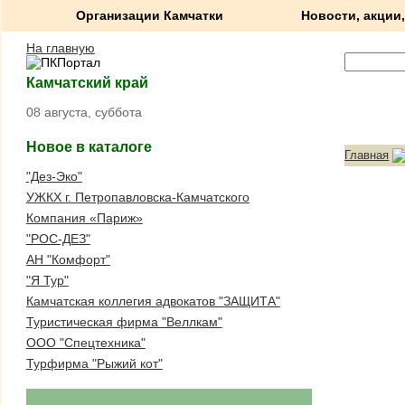
Организации Камчатки
Новости, акции,
На главную
Камчатский край
08 августа, суббота
Новое в каталоге
Главная
"Дез-Эко"
УЖКХ г. Петропавловска-Камчатского
Компания «Париж»
"РОС-ДЕЗ"
АН "Комфорт"
"Я Тур"
Камчатская коллегия адвокатов "ЗАЩИТА"
Туристическая фирма "Веллкам"
ООО "Спецтехника"
Турфирма "Рыжий кот"