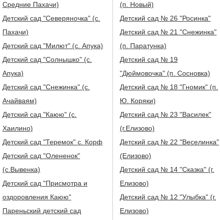
Средние Пахачи)
(п. Новый)
Детский сад "Северяночка" (с.
Детский сад № 26 "Росинка"
Пахачи)
Детский сад № 21 "Снежинка"
Детский сад "Милют" (с. Апука)
(п. Паратунка)
Детский сад "Солнышко" (с.
Детский сад № 19
Апука)
"Дюймовочка" (п. Сосновка)
Детский сад "Снежинка" (с.
Детский сад № 18 "Гномик" (п.
Ачайваям)
Ю. Коряки)
Детский сад "Каюю" (с.
Детский сад № 23 "Василек"
Хаилино)
(г.Елизово)
Детский сад "Теремок" с. Корф
Детский сад № 22 "Веселинка"
Детский сад "Олененок"
(Елизово)
(с.Вывенка)
Детский сад № 14 "Сказка" (г.
Детский сад "Присмотра и
Елизово)
оздоровления Каюю"
Детский сад № 12 "Улыбка" (г.
Пареньский детский сад
Елизово)