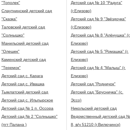
"Тополек"
Детский сад № 10 "Радуга"
Слаутнинский детский сад
(г.Елизово)
"Сказка"
Детский сад № 9 "Звёздочка"
Таловский детский сад
(г.Елизово)
"Солнышко"
Детский сад № 8 "Алёнушка" (г
Манильский детский сад
Елизово)
"Олешек"
Детский сад № 5 "Ромашка" (г.
Каменский детский сад
Елизово)
"Теремок"
Детский сад № 4 "Малыш" (г.
Детский сад с. Карага
Елизово)
Детский сад с. Ивашка
Детский сад "Родничок"
Тымлатский детский сад
Детский сад "Брусничка" (с.
Детский сад с. Ильпырское
Эссо)
Детский сад № 1 п. Оссора
Никольский детский сад
Детский сад № 2 "Солнышко"
Ведомственный детский сад 
(пгт Палана )
8, в/ч 51210 (г.Вилючинск)