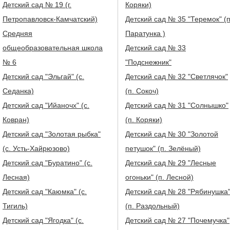
Детский сад № 19 (г.
Коряки)
Петропавловск-Камчатский)
Детский сад № 35 "Теремок" (п
Средняя
Паратунка )
общеобразовательная школа
Детский сад № 33
№ 6
"Подснежник"
Детский сад "Эльгай" (с.
Детский сад № 32 "Светлячок"
Седанка)
(п. Сокоч)
Детский сад "Ийаночх" (с.
Детский сад № 31 "Солнышко"
Ковран)
(п. Коряки)
Детский сад "Золотая рыбка"
Детский сад № 30 "Золотой
(с. Усть-Хайрюзово)
петушок" (п. Зелёный)
Детский сад "Буратино" (с.
Детский сад № 29 "Лесные
Лесная)
огоньки" (п. Лесной)
Детский сад "Каюмка" (с.
Детский сад № 28 "Рябинушка
Тигиль)
(п. Раздольный)
Детский сад "Ягодка" (с.
Детский сад № 27 "Почемучка"