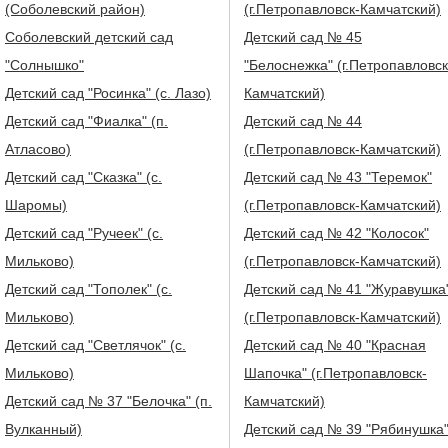
(Соболевский район)
(г.Петропавловск-Камчатский)
Соболевский детский сад
Детский сад № 45
"Солнышко"
"Белоснежка" (г.Петропавловск
Детский сад "Росинка" (с. Лазо)
Камчатский)
Детский сад "Фиалка" (п.
Детский сад № 44
Атласово)
(г.Петропавловск-Камчатский)
Детский сад "Сказка" (с.
Детский сад № 43 "Теремок"
Шаромы)
(г.Петропавловск-Камчатский)
Детский сад "Ручеек" (с.
Детский сад № 42 "Колосок"
Мильково)
(г.Петропавловск-Камчатский)
Детский сад "Тополек" (с.
Детский сад № 41 "Журавушка
Мильково)
(г.Петропавловск-Камчатский)
Детский сад "Светлячок" (с.
Детский сад № 40 "Красная
Мильково)
Шапочка" (г.Петропавловск-
Детский сад № 37 "Белочка" (п.
Камчатский)
Вулканный)
Детский сад № 39 "Рябинушка