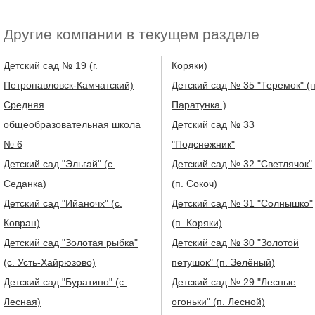
Другие компании в текущем разделе
Детский сад № 19 (г.
Коряки)
Петропавловск-Камчатский)
Детский сад № 35 "Теремок" (п
Средняя
Паратунка )
общеобразовательная школа
Детский сад № 33
№ 6
"Подснежник"
Детский сад "Эльгай" (с.
Детский сад № 32 "Светлячок"
Седанка)
(п. Сокоч)
Детский сад "Ийаночх" (с.
Детский сад № 31 "Солнышко"
Ковран)
(п. Коряки)
Детский сад "Золотая рыбка"
Детский сад № 30 "Золотой
(с. Усть-Хайрюзово)
петушок" (п. Зелёный)
Детский сад "Буратино" (с.
Детский сад № 29 "Лесные
Лесная)
огоньки" (п. Лесной)