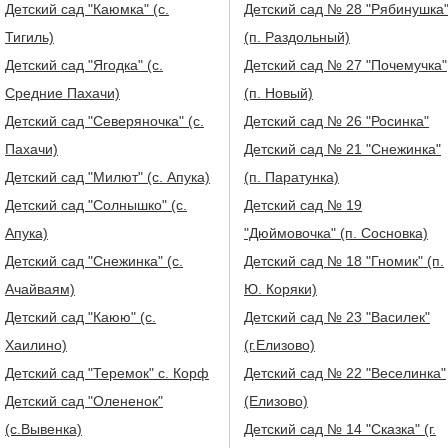
Детский сад "Каюмка" (с.
Детский сад № 28 "Рябинушка
Тигиль)
(п. Раздольный)
Детский сад "Ягодка" (с.
Детский сад № 27 "Почемучка"
Средние Пахачи)
(п. Новый)
Детский сад "Северяночка" (с.
Детский сад № 26 "Росинка"
Пахачи)
Детский сад № 21 "Снежинка"
Детский сад "Милют" (с. Апука)
(п. Паратунка)
Детский сад "Солнышко" (с.
Детский сад № 19
Апука)
"Дюймовочка" (п. Сосновка)
Детский сад "Снежинка" (с.
Детский сад № 18 "Гномик" (п.
Ачайваям)
Ю. Коряки)
Детский сад "Каюю" (с.
Детский сад № 23 "Василек"
Хаилино)
(г.Елизово)
Детский сад "Теремок" с. Корф
Детский сад № 22 "Веселинка"
Детский сад "Олененок"
(Елизово)
(с.Вывенка)
Детский сад № 14 "Сказка" (г.