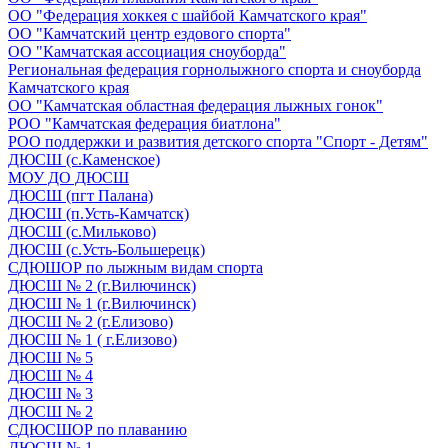
ОО "Федерация хоккея с шайбой Камчатского края"
ОО "Камчатский центр ездового спорта"
ОО "Камчатская ассоциация сноуборда"
Региональная федерация горнолыжного спорта и сноуборда
Камчатского края
ОО "Камчатская областная федерация лыжных гонок"
РОО "Камчатская федерация биатлона"
РОО поддержки и развития детского спорта "Спорт - Детям"
ДЮСШ (с.Каменское)
МОУ ДО ДЮСШ
ДЮСШ (пгт Палана)
ДЮСШ (п.Усть-Камчатск)
ДЮСШ (с.Мильково)
ДЮСШ (с.Усть-Большерецк)
СДЮШОР по лыжным видам спорта
ДЮСШ № 2 (г.Вилючинск)
ДЮСШ № 1 (г.Вилючинск)
ДЮСШ № 2 (г.Елизово)
ДЮСШ № 1 ( г.Елизово)
ДЮСШ № 5
ДЮСШ № 4
ДЮСШ № 3
ДЮСШ № 2
СДЮСШОР по плаванию
ДЮСШ № 1