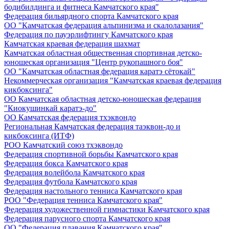
бодибилдинга и фитнеса Камчатского края"
Федерация бильярдного спорта Камчатского края
ОО "Камчатская федерация альпинизма и скалолазания"
Федерация по пауэрлифтингу Камчатского края
Камчатская краевая федерация шахмат
Камчатская областная общественная спортивная детско-
юношеская организация "Центр рукопашного боя"
ОО "Камчатская областная федерация каратэ сётокай"
Некоммерческая организация "Камчатская краевая федерация
кикбоксинга"
ОО Камчатская областная детско-юношеская федерация
"Киокушинкай каратэ-до"
ОО Камчатская федерация тхэквондо
Региональная Камчатская федерация таэквон-до и
кикбоксинга (ИТФ)
РОО Камчатский союз тхэквондо
Федерация спортивной борьбы Камчатского края
Федерация бокса Камчатского края
Федерация волейбола Камчатского края
Федерация футбола Камчатского края
Федерация настольного тенниса Камчатского края
РОО "Федерация тенниса Камчатского края"
Федерация художественной гимнастики Камчатского края
Федерация парусного спорта Камчатского края
ОО "Федерация плавания Камчатского края"