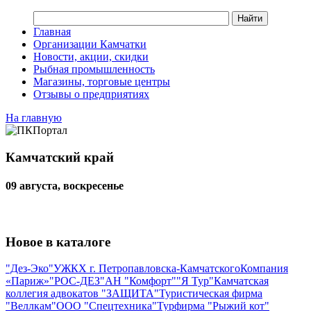
Главная
Организации Камчатки
Новости, акции, скидки
Рыбная промышленность
Магазины, торговые центры
Отзывы о предприятиях
На главную
Камчатский край
09 августа, воскресенье
Новое в каталоге
"Дез-Эко"
УЖКХ г. Петропавловска-Камчатского
Компания
«Париж»
"РОС-ДЕЗ"
АН "Комфорт"
"Я Тур"
Камчатская
коллегия адвокатов "ЗАЩИТА"
Туристическая фирма
"Веллкам"
ООО "Спецтехника"
Турфирма "Рыжий кот"