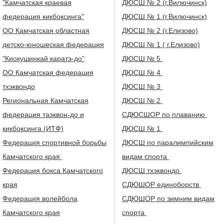
"Камчатская краевая
ДЮСШ № 2 (г.Вилючинск)
федерация кикбоксинга"
ДЮСШ № 1 (г.Вилючинск)
ОО Камчатская областная
ДЮСШ № 2 (г.Елизово)
детско-юношеская федерация
ДЮСШ № 1 ( г.Елизово)
"Киокушинкай каратэ-до"
ДЮСШ № 5
ОО Камчатская федерация
ДЮСШ № 4
тхэквондо
ДЮСШ № 3
Региональная Камчатская
ДЮСШ № 2
федерация таэквон-до и
СДЮСШОР по плаванию
кикбоксинга (ИТФ)
ДЮСШ № 1
Федерация спортивной борьбы
ДЮСШ по паралимпийским
Камчатского края
видам спорта
Федерация бокса Камчатского
ДЮСШ тхэквондо
края
СДЮШОР единоборств
Федерация волейбола
СДЮШОР по зимним видам
Камчатского края
спорта