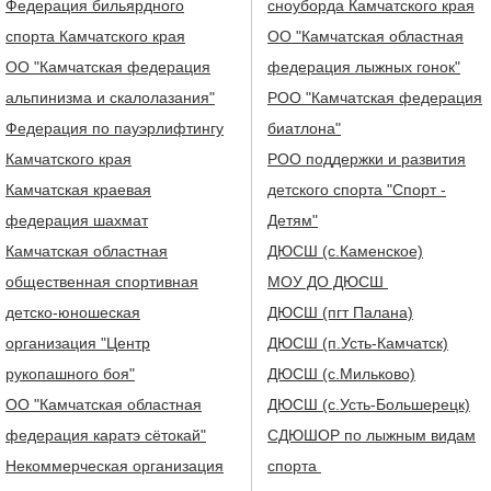
Федерация бильярдного
сноуборда Камчатского края
спорта Камчатского края
ОО "Камчатская областная
ОО "Камчатская федерация
федерация лыжных гонок"
альпинизма и скалолазания"
РОО "Камчатская федерация
Федерация по пауэрлифтингу
биатлона"
Камчатского края
РОО поддержки и развития
Камчатская краевая
детского спорта "Спорт -
федерация шахмат
Детям"
Камчатская областная
ДЮСШ (с.Каменское)
общественная спортивная
МОУ ДО ДЮСШ
детско-юношеская
ДЮСШ (пгт Палана)
организация "Центр
ДЮСШ (п.Усть-Камчатск)
рукопашного боя"
ДЮСШ (с.Мильково)
ОО "Камчатская областная
ДЮСШ (с.Усть-Большерецк)
федерация каратэ сётокай"
СДЮШОР по лыжным видам
Некоммерческая организация
спорта