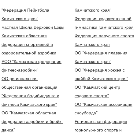
"Федерация Пейнтбола
Камчатского края"
Камчатского края"
Федерация художественной
Частная Школа Верховой Езды
гимнастики Камчатского края
Камчатская областная
Федерация парусного спорта
федерация спортивной и
Камчатского края
оздоровительной аэробики
ОО "Федерация плавания
РОО "Камчатская федерация
Камчатского края"
фитнес-аэробики"
ОО "Федерация хоккея с
ОО региональная
шайбой Камчатского края"
общественная организация
ОО "Камчатский центр
"Федерация бодибилдинга и
ездового спорта"
фитнеса Камчатского края"
ОО "Камчатская ассоциация
ОО "Камчатская областная
сноуборда"
федерация аэробики и брейк-
Региональная федерация
данса"
горнолыжного спорта и