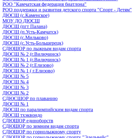
РОО "Камчатская федерация биатлона"
РОО поддержки и развития детского спорта "Спорт - Детям"
ДЮСШ (с.Каменское)
МОУ ДО ДЮСШ
ДЮСШ (пгт Палана)
ДЮСШ (п.Усть-Камчатск)
ДЮСШ (с.Мильково)
ДЮСШ (с.Усть-Большерецк)
СДЮШОР по лыжным видам спорта
ДЮСШ № 2 (г.Вилючинск)
ДЮСШ № 1 (г.Вилючинск)
ДЮСШ № 2 (г.Елизово)
ДЮСШ № 1 ( г.Елизово)
ДЮСШ № 5
ДЮСШ № 4
ДЮСШ № 3
ДЮСШ № 2
СДЮСШОР по плаванию
ДЮСШ № 1
ДЮСШ по паралимпийским видам спорта
ДЮСШ тхэквондо
СДЮШОР единоборств
СДЮШОР по зимним видам спорта
СДЮШОР по горнолыжному спорту
СДЮШОР по горнолыжному спорту "Эдельвейс"