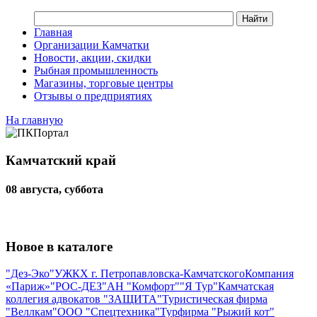
Главная
Организации Камчатки
Новости, акции, скидки
Рыбная промышленность
Магазины, торговые центры
Отзывы о предприятиях
На главную
Камчатский край
08 августа, суббота
Новое в каталоге
"Дез-Эко"
УЖКХ г. Петропавловска-Камчатского
Компания
«Париж»
"РОС-ДЕЗ"
АН "Комфорт"
"Я Тур"
Камчатская
коллегия адвокатов "ЗАЩИТА"
Туристическая фирма
"Веллкам"
ООО "Спецтехника"
Турфирма "Рыжий кот"