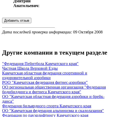
Дмитрий
Анатольевич
:
Дата последней проверки информации:
09 Октября 2008
Другие компании в текущем разделе
"Федерация Пейнтбола Камчатского края"
Частная Школа Верховой Езды
Камчатская областная федерация спортивной и
оздоровительной аэробики
РОО "Камчатская федерация фитнес-аэробики"
ОО региональная общественная организация "Федерация
бодибилдинга и фитнеса Камчатского края"
ОО "Камчатская областная федерация аэробики и брейк-
данса"
Федерация бильярдного спорта Камчатского края
ОО "Камчатская федерация альпинизма и скалолазания"
Федерация по пауэрлифтингу Камчатского края