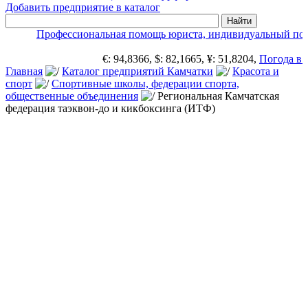
Добавить предприятие в каталог
Профессиональная помощь юриста, индивидуальный подх
€: 94,8366, $: 82,1665, ¥: 51,8204,
Погода в П
Главная
Каталог предприятий Камчатки
Красота и
спорт
Спортивные школы, федерации спорта,
общественные объединения
Региональная Камчатская
федерация таэквон-до и кикбоксинга (ИТФ)