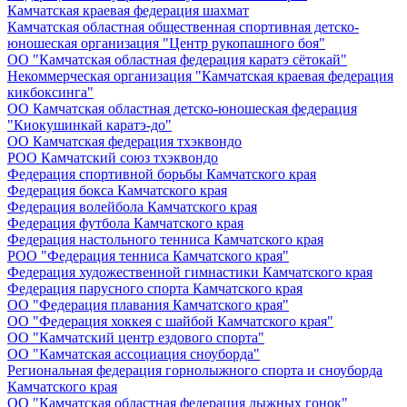
Камчатская краевая федерация шахмат
Камчатская областная общественная спортивная детско-
юношеская организация "Центр рукопашного боя"
ОО "Камчатская областная федерация каратэ сётокай"
Некоммерческая организация "Камчатская краевая федерация
кикбоксинга"
ОО Камчатская областная детско-юношеская федерация
"Киокушинкай каратэ-до"
ОО Камчатская федерация тхэквондо
РОО Камчатский союз тхэквондо
Федерация спортивной борьбы Камчатского края
Федерация бокса Камчатского края
Федерация волейбола Камчатского края
Федерация футбола Камчатского края
Федерация настольного тенниса Камчатского края
РОО "Федерация тенниса Камчатского края"
Федерация художественной гимнастики Камчатского края
Федерация парусного спорта Камчатского края
ОО "Федерация плавания Камчатского края"
ОО "Федерация хоккея с шайбой Камчатского края"
ОО "Камчатский центр ездового спорта"
ОО "Камчатская ассоциация сноуборда"
Региональная федерация горнолыжного спорта и сноуборда
Камчатского края
ОО "Камчатская областная федерация лыжных гонок"