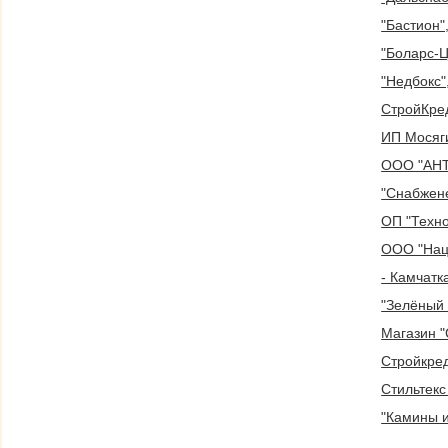
"Бастион"
"Боларс-Ц
"Недбокс
СтройКре
ИП Мосяг
ООО "АН
"Снабжен
ОП "Техн
ООО "Нац
- Камчатк
"Зелёный 
Магазин "
Стройкре
Стильтек
"Камины и