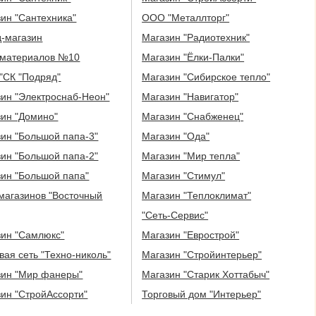
ин "Сантехника"
ООО "Металлторг"
д-магазин
Магазин "Радиотехник"
йматериалов №10
Магазин "Ёлки-Палки"
"СК "Подряд"
Магазин "Сибирское тепло"
ин "Электроснаб-Неон"
Магазин "Навигатор"
ин "Домино"
Магазин "Снабженец"
ин "Большой папа-3"
Магазин "Ода"
ин "Большой папа-2"
Магазин "Мир тепла"
ин "Большой папа"
Магазин "Стимул"
магазинов "Восточный
Магазин "Теплоклимат"
"Сеть-Сервис"
зин "Самлюкс"
Магазин "Еврострой"
вая сеть "Техно-николь"
Магазин "Стройинтерьер"
зин "Мир фанеры"
Магазин "Старик Хоттабыч"
ин "СтройАссорти"
Торговый дом "Интерьер"