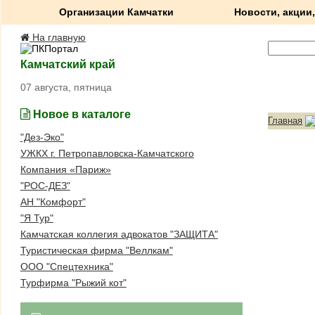
Организации Камчатки
Новости, акции,
На главную
Камчатский край
07 августа, пятница
Новое в каталоге
Главная
"Дез-Эко"
УЖКХ г. Петропавловска-Камчатского
Компания «Париж»
"РОС-ДЕЗ"
АН "Комфорт"
"Я Тур"
Камчатская коллегия адвокатов "ЗАЩИТА"
Туристическая фирма "Веллкам"
ООО "Спецтехника"
Турфирма "Рыжий кот"