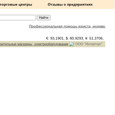
 торговые центры
Отзывы о предприятиях
Профессиональная помощь юриста, индивидуальны
€: 93,1901, $: 80,9293, ¥: 51,3706,
Погод
оительные магазины, электрооборудование
ООО "Интерторг"