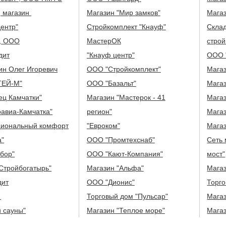
, магазин
Магазин "Мир замков"
Магаз
ентр"
Стройкомплект "Кнауф"
Скла
", ООО
МастерОК
стро
дит
"Кнауф центр"
ООО 
ин Олег Игоревич
ООО "Стройкомплект"
Магаз
ТЕЙ-М"
ООО "Базальт"
Магаз
ец Камчатки"
Магазин "Мастерок - 41
Магаз
оавиа-Камчатка"
регион"
Магаз
иональный комфорт
"Евроком"
Магаз
а"
ООО "Промтехснаб"
Сеть 
бор"
ООО "Кают-Компания"
мост"
Стройбогатырь"
Магазин "Альфа"
Мага
дит
ООО "Дионис"
Торго
с
Торговый дом "Пульсар"
Мага
 сауны"
Магазин "Теплое море"
Магаз