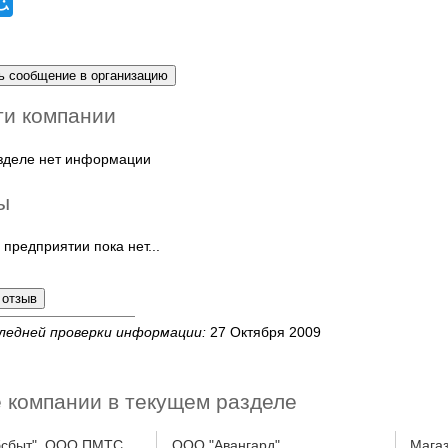
ти компании
азделе нет информации
ы
 предприятии пока нет...
ледней проверки информации:
27 Октября 2009
 компании в текущем разделе
бсбыт", ООО ПМТС
ООО "Авангард"
Магаз