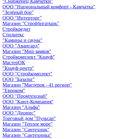
"Снабженец Камчатки"
ООО "Национальный комфорт - Камчатка"
"Зелёный бор"
ООО "Интерторг"
Магазин "Стройбогатырь"
Стройкредит
Стильтекс
"Камины и сауны"
ООО "Авангард"
Магазин "Мир замков"
Стройкомплект "Кнауф"
МастерОК
"Кнауф центр"
ООО "Стройкомплект"
ООО "Базальт"
Магазин "Мастерок - 41 регион"
"Евроком"
ООО "Промтехснаб"
ООО "Кают-Компания"
Магазин "Альфа"
ООО "Дионис"
Торговый дом "Пульсар"
Магазин "Теплое море"
Магазин "Сантехник"
Магазин "Сантехника"