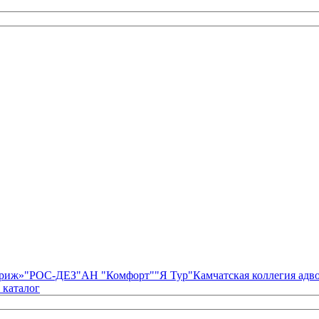
риж»
"РОС-ДЕЗ"
АН "Комфорт"
"Я Тур"
Камчатская коллегия ад
 каталог