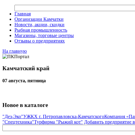
Главная
Организации Камчатки
Новости, акции, скидки
Рыбная промышленность
Магазины, торговые центры
Отзывы о предприятиях
На главную
Камчатский край
07 августа, пятница
Новое в каталоге
"Дез-Эко"
УЖКХ г. Петропавловска-Камчатского
Компания «Па
"Спецтехника"
Турфирма "Рыжий кот"
Добавить предприятие в