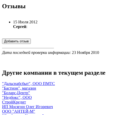
Отзывы
15 Июля 2012
Сергей
:
Дата последней проверки информации:
23 Ноября 2010
Другие компании в текущем разделе
"Дальснабсбыт", ООО ПМТС
"Бастион", магазин
"Боларс-Центр"
"Недбокс", ООО
СтройКредит
ИП Мосягин Олег Игоревич
ООО "АНТЕЙ-М"