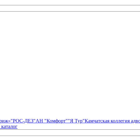
риж»
"РОС-ДЕЗ"
АН "Комфорт"
"Я Тур"
Камчатская коллегия ад
 каталог