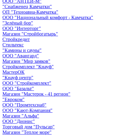
ООО "АНТЕЙ-М"
"Снабженец Камчатки"
ОП "Техноавиа-Камчатка"
ООО "Национальный комфорт - Камчатка"
"Зелёный бор"
ООО "Интерторг"
Магазин "Стройбогатырь"
Стройкредит
Стильтекс
"Камины и сауны"
ООО "Авангард"
Магазин "Мир замков"
Стройкомплект "Кнауф"
МастерОК
"Кнауф центр"
ООО "Стройкомплект"
ООО "Базальт"
Магазин "Мастерок - 41 регион"
"Евроком"
ООО "Промтехснаб"
ООО "Кают-Компания"
Магазин "Альфа"
ООО "Дионис"
Торговый дом "Пульсар"
Магазин "Теплое море"