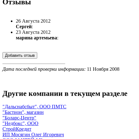
Отзывы
26 Августа 2012
Сергей
:
23 Августа 2012
марина артемьева
:
Дата последней проверки информации:
11 Ноября 2008
Другие компании в текущем разделе
"Дальснабсбыт", ООО ПМТС
"Бастион", магазин
"Боларс-Центр"
"Недбокс", ООО
СтройКредит
ИП Мосягин Олег Игоревич