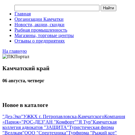
Главная
Организации Камчатки
Новости, акции, скидки
Рыбная промышленность
Магазины, торговые центры
Отзывы о предприятиях
На главную
Камчатский край
06 августа, четверг
Новое в каталоге
"Дез-Эко"
УЖКХ г. Петропавловска-Камчатского
Компания
«Париж»
"РОС-ДЕЗ"
АН "Комфорт"
"Я Тур"
Камчатская
коллегия адвокатов "ЗАЩИТА"
Туристическая фирма
"Веллкам"
ООО "Спецтехника"
Турфирма "Рыжий кот"