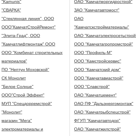
"Kamunis"
ОАО "Камчатморгидрострой"
"СВАРКА"
ЗАО "Камчатавтомост"
"Стеклянная линия", ООО
ОАО
ООО"КамчатСтройРемонт"
"Камчатскстройматериалы"
"Элита-Град", ООО
ОАО "Камчатэлектросетьстрой
"Камчатлифтмонтаж" ООО
ООО "Камчатагропромстрой"
ООО "Комбинат строительных
ООО "Профиль-М"
материалов"
ООО "Камстройсервис"
ПО "Нептун Моховской"
ООО "Камчатский дом"
СК Монолит
ООО "Камчатавиастрой"
"Белое Солнце"
ООО "Славстрой"
ООО"Строй Эффект"
ОАО "Камчатцемент"
МУП "Спецдорремстрой"
ОАО ПФ "Дальэнергомонтаж"
"Монолит"
ОАО "Камчатрыбспецстрой"
магазин "Мега"
ФГУП "Камчатавтодор"
электроматериалы и
ОАО "Камчатжилстрой"