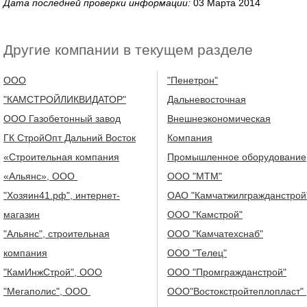
Дата последней проверки информации:
03 Марта 2014
Другие компании в текущем разделе
ООО
"Пенетрон"
"КАМСТРОЙЛИКВИДАТОР"
Дальневосточная
ООО Газобетонный завод
Внешнеэкономическая
ГК СтройОпт Дальний Восток
Компания
«Строительная компания
Промышленное оборудование
«Альянс», ООО
ООО "МТМ"
"Хозяин41.рф", интернет-
ОАО "Камчатжилгражданстрой
магазин
ООО "Камстрой"
"Альянс", строительная
ООО "Камчатехснаб"
компания
ООО "Телец"
"КамИнжСтрой", ООО
ООО "Промгражданстрой"
"Мегаполис", ООО
ООО"Востокстройтеплопласт"