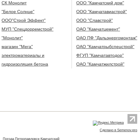
СК Монолит
ООО "Камчатский дом"
"Белое Солнце"
ООО "Камчатавиастрой"
ООО"Строй Эффект"
ООО "Славстрой"
МУП "Спецдорремстрой"
ОАО "Камчатцемент"
"Монолит"
ОАО ПФ "Дальэнергомонтаж"
магазин "Мега"
ОАО "Камчатрыбспецстрой"
электроматериалы и
ФГУП "Камчатавтодор"
гидроизоляция бетона
ОАО "Камчатжилстрой"
Сделано в Semenov.pro
Погода Петропавловск-Камчатский