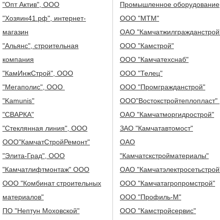
"Опт Актив", ООО
Промышленное оборудование
"Хозяин41.рф", интернет-
ООО "МТМ"
магазин
ОАО "Камчатжилгражданстрой
"Альянс", строительная
ООО "Камстрой"
компания
ООО "Камчатехснаб"
"КамИнжСтрой", ООО
ООО "Телец"
"Мегаполис", ООО
ООО "Промгражданстрой"
"Kamunis"
ООО"Востокстройтеплопласт"
"СВАРКА"
ОАО "Камчатморгидрострой"
"Стеклянная линия", ООО
ЗАО "Камчатавтомост"
ООО"КамчатСтройРемонт"
ОАО
"Элита-Град", ООО
"Камчатскстройматериалы"
"Камчатлифтмонтаж" ООО
ОАО "Камчатэлектросетьстрой
ООО "Комбинат строительных
ООО "Камчатагропромстрой"
материалов"
ООО "Профиль-М"
ПО "Нептун Моховской"
ООО "Камстройсервис"