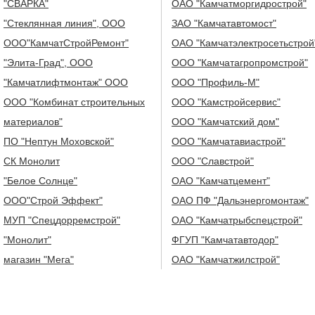
"СВАРКА"
ОАО "Камчатморгидрострой"
"Стеклянная линия", ООО
ЗАО "Камчатавтомост"
ООО"КамчатСтройРемонт"
ОАО "Камчатэлектросетьстрой
"Элита-Град", ООО
ООО "Камчатагропромстрой"
"Камчатлифтмонтаж" ООО
ООО "Профиль-М"
ООО "Комбинат строительных
ООО "Камстройсервис"
материалов"
ООО "Камчатский дом"
ПО "Нептун Моховской"
ООО "Камчатавиастрой"
СК Монолит
ООО "Славстрой"
"Белое Солнце"
ОАО "Камчатцемент"
ООО"Строй Эффект"
ОАО ПФ "Дальэнергомонтаж"
МУП "Спецдорремстрой"
ОАО "Камчатрыбспецстрой"
"Монолит"
ФГУП "Камчатавтодор"
магазин "Мега"
ОАО "Камчатжилстрой"