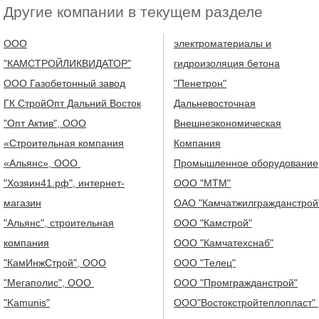
Другие компании в текущем разделе
ООО
электроматериалы и
"КАМСТРОЙЛИКВИДАТОР"
гидроизоляция бетона
ООО Газобетонный завод
"Пенетрон"
ГК СтройОпт Дальний Восток
Дальневосточная
"Опт Актив", ООО
Внешнеэкономическая
«Строительная компания
Компания
«Альянс», ООО
Промышленное оборудование
"Хозяин41.рф", интернет-
ООО "МТМ"
магазин
ОАО "Камчатжилгражданстрой
"Альянс", строительная
ООО "Камстрой"
компания
ООО "Камчатехснаб"
"КамИнжСтрой", ООО
ООО "Телец"
"Мегаполис", ООО
ООО "Промгражданстрой"
"Kamunis"
ООО"Востокстройтеплопласт"