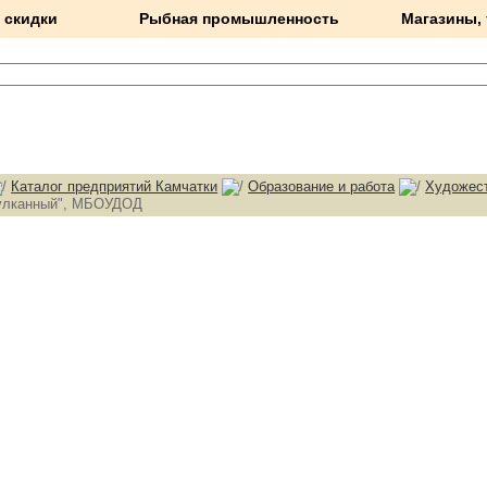
 скидки
Рыбная промышленность
Магазины,
Каталог предприятий Камчатки
Образование и работа
Художес
улканный", МБОУДОД