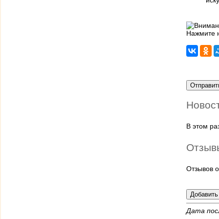
иску
Нажмите н
Новос
В этом р
Отзыв
Отзывов о
Дата пос