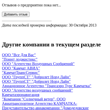
Отзывов о предприятии пока нет...
Дата последней проверки информации:
30 Октября 2013
Другие компании в текущем разделе
ООО "Все Для Вас"
"Поинт лоджистикс"
ООО "Агентство Воздушных Сообщений"
ООО "Камчат АВИА"
"КамчатТрансСервис"
ООО "ГруппСТ" "Добролет Норд Лайн"
ООО "ГруппСТ" "Добролет Норд Лайн"
Авиационное Агентство "Трансаэро Турс Камчатка"
ООО "Агентство воздушных сообшений"
Камчатаэронавигация
"Компания "Солнечный ветер", ООО
Авиатранспортное Агентство КАМЧАТКА-
Представительство авиакомпании "Домодедовские