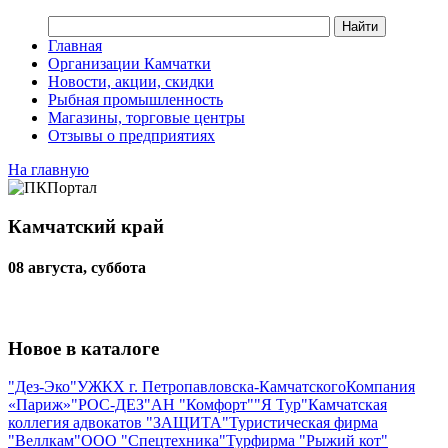
Главная
Организации Камчатки
Новости, акции, скидки
Рыбная промышленность
Магазины, торговые центры
Отзывы о предприятиях
На главную
Камчатский край
08 августа, суббота
Новое в каталоге
"Дез-Эко"
УЖКХ г. Петропавловска-Камчатского
Компания
«Париж»
"РОС-ДЕЗ"
АН "Комфорт"
"Я Тур"
Камчатская
коллегия адвокатов "ЗАЩИТА"
Туристическая фирма
"Веллкам"
ООО "Спецтехника"
Турфирма "Рыжий кот"