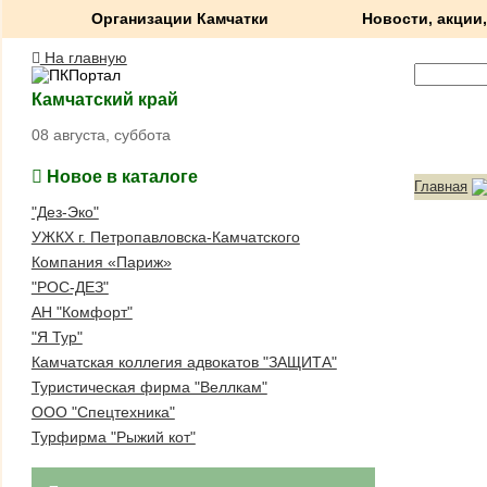
Организации Камчатки
Новости, акции,
На главную
Камчатский край
08 августа, суббота
Новое в каталоге
Главная
"Дез-Эко"
УЖКХ г. Петропавловска-Камчатского
Компания «Париж»
"РОС-ДЕЗ"
АН "Комфорт"
"Я Тур"
Камчатская коллегия адвокатов "ЗАЩИТА"
Туристическая фирма "Веллкам"
ООО "Спецтехника"
Турфирма "Рыжий кот"