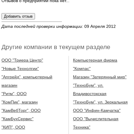
Отзывов о предприятии пока нет...
Дата последней проверки информации:
09 Апреля 2012
Другие компании в текущем разделе
ООО "Триера Центр"
Компьютерная фирма
"Новые Технолгии"
"Компас"
"Апгрейд", компьютерный
Магазин "Затерянный мир"
магазин
"ТехноБум", ул.
"Ритм", ООО
Владивостокская
"КомПик", магазин
"ТехноБум", ул. Зеркальная
"КамВебТорг", ООО
ООО "Инфин-Камчатка"
"КамБухСервис"
ООО "Вычислительная
"КИП", ООО
Техника"