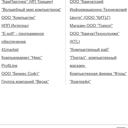
"КамПартнер" (ИП Тришин)
ООО "Камчатский
"Волшебный мир компьютеров"
Информационно-Технический
ООО "Компьютек"
Центр" (ООО "КИТЦ")
НПП Интеграл
Магазин ООО "Торрэт"
"E-soft" - программное
ООО "КамчатТехнолоджи"
обеспечение
(KTL)
41market
"Компьютерный рай"
Компьюмаркет "Никс"
"Портал", компьютерный
ProfiLine
магазин
ООО "Бизнес Софт"
Компьютерная фирма "Флэш"
Группа компаний "Веска"
"Комтрейд"