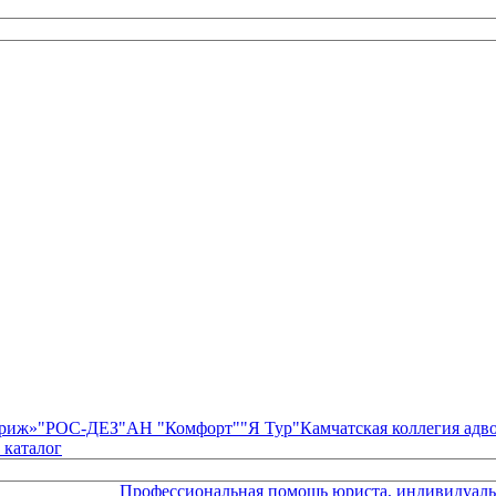
риж»
"РОС-ДЕЗ"
АН "Комфорт"
"Я Тур"
Камчатская коллегия ад
 каталог
Профессиональная помощь юриста, индивидуальны