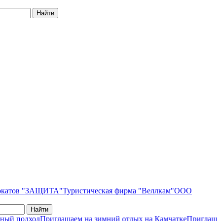
вокатов "ЗАЩИТА"
Туристическая фирма "Веллкам"
ООО
й подход
Приглашаем на зимний отдых на Камчатке
Приглашаем 