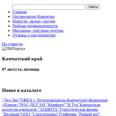
Главная
Организации Камчатки
Новости, акции, скидки
Рыбная промышленность
Магазины, торговые центры
Отзывы о предприятиях
На главную
Камчатский край
07 августа, пятница
Новое в каталоге
"Дез-Эко"
УЖКХ г. Петропавловска-Камчатского
Компания
«Париж»
"РОС-ДЕЗ"
АН "Комфорт"
"Я Тур"
Камчатская
коллегия адвокатов "ЗАЩИТА"
Туристическая фирма
"Веллкам"
ООО "Спецтехника"
Турфирма "Рыжий кот"