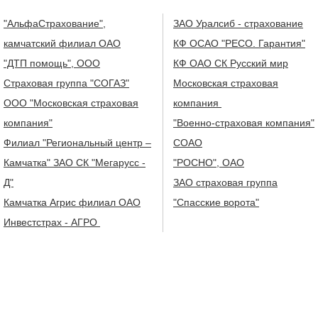
"АльфаСтрахование",
ЗАО Уралсиб - страхование
камчатский филиал ОАО
КФ ОСАО "РЕСО. Гарантия"
"ДТП помощь", ООО
КФ ОАО СК Русский мир
Страховая группа "СОГАЗ"
Московская страховая
ООО "Московская страховая
компания
компания"
"Военно-страховая компания"
Филиал "Региональный центр –
СОАО
Камчатка" ЗАО СК "Мегарусс -
"РОСНО", ОАО
Д"
ЗАО страховая группа
Камчатка Агрис филиал ОАО
"Спасские ворота"
Инвестстрах - АГРО