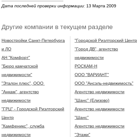
Дата последней проверки информации:
13 Марта 2009
Другие компании в текущем разделе
Новостройки Санкт-Петербурга
"Городской Риэлторский Центр
и ЛО
"Город ДВ", агентство
АН "Комфорт"
недвижимости
"Бюро камчатской
РОСКАМ-Н
недвижимости"
ООО "ВАРИАНТ"
"Эталон плюс", ООО
ООО "Ансэль-недвижимость"
"Анкам", агентство
Агентство недвижимости
недвижимости
"Шанс" (Елизово)
"ГРЦ" - Городской Риэлторский
Агентство недвижимости
Центр
"Шанс"
"Камфеникс", служба
Агентство недвижимости
недвижимости
"Этажи"