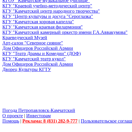
КГОУ "Камчатское музыкальное училище"
КГУ "Краевой учебно-методический центр"
КГУ "Камчатский центр народного творчества"
КГУ "Центр культуры и досуга "Сероглазка"
КГУ "Камчатская хоровая капелла"
КГУ "Камчатская краевая филармония"
КГУ "Камчатский камерный оркестр имени Г.А.Аввакумова"
Краеведческий Музей
Арт-салон "Северное сияние"
Дом Офицеров Российской Армии
КГУ "Театр Драмы и Комедии" (ДОФ)
КГУ "Камчатский театр кукол"
Дом Офицеров Российской Армии
Дворец Культуры КГТУ
Погода Петропавловск-Камчатский
О проекте
|
Инвесторам
Помощь
|
Реклама: 8 (831) 282-9-777
|
Пользовательское согла