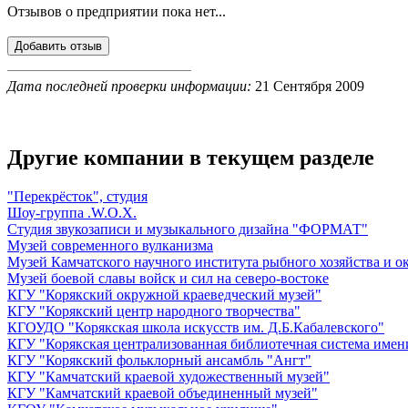
Отзывов о предприятии пока нет...
Дата последней проверки информации:
21 Сентября 2009
Другие компании в текущем разделе
"Перекрёсток", студия
Шоу-группа .W.O.X.
Студия звукозаписи и музыкального дизайна "ФОРМАТ"
Музей современного вулканизма
Музей Камчатского научного института рыбного хозяйства и о
Музей боевой славы войск и сил на северо-востоке
КГУ "Корякский окружной краеведческий музей"
КГУ "Корякский центр народного творчества"
КГОУДО "Корякская школа искусств им. Д.Б.Кабалевского"
КГУ "Корякская централизованная библиотечная система имен
КГУ "Корякский фольклорный ансамбль "Ангт"
КГУ "Камчатский краевой художественный музей"
КГУ "Камчатский краевой объединенный музей"