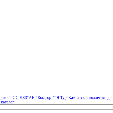
риж»
"РОС-ДЕЗ"
АН "Комфорт"
"Я Тур"
Камчатская коллегия ад
 каталог