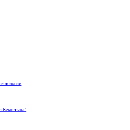
кеанологии
и Кеккетына"