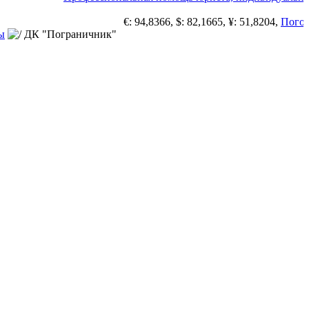
€: 94,8366, $: 82,1665, ¥: 51,8204,
Погода 
ы
ДК "Пограничник"