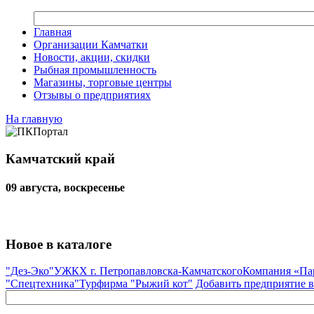
Главная
Организации Камчатки
Новости, акции, скидки
Рыбная промышленность
Магазины, торговые центры
Отзывы о предприятиях
На главную
Камчатский край
09 августа, воскресенье
Новое в каталоге
"Дез-Эко"
УЖКХ г. Петропавловска-Камчатского
Компания «Па
"Спецтехника"
Турфирма "Рыжий кот"
Добавить предприятие в