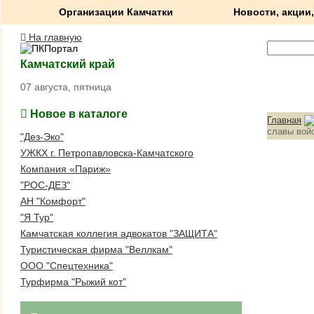
Организации Камчатки
Новости, акции,
На главную
Камчатский край
07 августа, пятница
Новое в каталоге
Главная
славы войс
"Дез-Эко"
УЖКХ г. Петропавловска-Камчатского
Компания «Париж»
"РОС-ДЕЗ"
АН "Комфорт"
"Я Тур"
Камчатская коллегия адвокатов "ЗАЩИТА"
Туристическая фирма "Веллкам"
ООО "Спецтехника"
Турфирма "Рыжий кот"