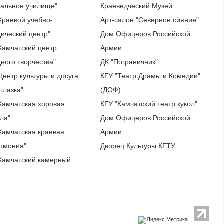
кальное училище"
Краеведческий Музей
Краевой учебно-
Арт-салон "Северное сияние"
ический центр"
Дом Офицеров Российской
Камчатский центр
Армии
ного творчества"
ДК "Пограничник"
Центр культуры и досуга
КГУ "Театр Драмы и Комедии"
глазка"
(ДОФ)
Камчатская хоровая
КГУ "Камчатский театр кукол"
ла"
Дом Офицеров Российской
Камчатская краевая
Армии
рмония"
Дворец Культуры КГТУ
Камчатский камерный