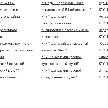
а .W.O.X.
КГОУДО "Корякская школа
музы
укозаписи и
искусств им. Д.Б.Кабалевского"
КГУ "
ного дизайна
КГУ "Корякская
метод
"
централизованная
КГУ "
временного
библиотечная система имени
народ
ма
Кеккетына"
КГУ "
чатского научного
КГУ "Корякский фольклорный
"Серо
 рыбного хозяйства и
ансамбль "Ангт"
КГУ "
гии
КГУ "Камчатский краевой
капел
кский окружной
художественный музей"
КГУ "
ский музей"
КГУ "Камчатский краевой
фила
кский центр
объединенный музей"
КГУ "