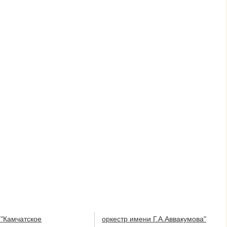
"Камчатское
оркестр имени Г.А.Аввакумова"