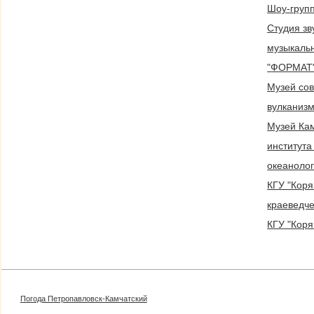
Шоу-групп
Студия зв
музыкаль
"ФОРМАТ
Музей со
вулканиз
Музей Кам
института
океаноло
КГУ "Коря
краеведче
КГУ "Коря
Погода Петропавловск-Камчатский