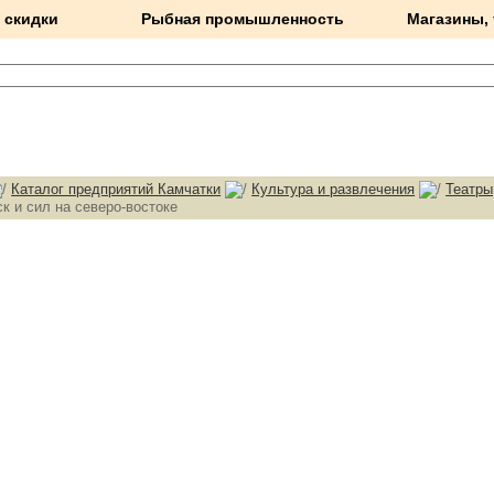
 скидки
Рыбная промышленность
Магазины,
Каталог предприятий Камчатки
Культура и развлечения
Театры
к и сил на северо-востоке