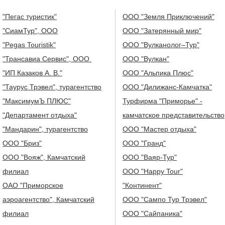
"Пегас туристик"
ООО "Земля Приключений"
"СиамТур", ООО
ООО "Затерянный мир"
"Pegas Touristik"
ООО "Вулканолог–Тур"
"Трансавиа Сервис", ООО
ООО "Вулкан"
"ИП Казаков А. В."
ООО "Альпика Плюс"
"Таурус Трэвел", турагентство
ООО "Дилижанс-Камчатка"
"МаксимумЪ ПЛЮС"
Турфирма "Приморье" -
"Департамент отдыха"
камчатское представительство
"Мандарин", турагентство
ООО "Мастер отдыха"
ООО "Бриз"
ООО "Гранд"
ООО "Вояж", Камчатский
ООО "Ваяр-Тур"
филиал
ООО "Happy Tour"
ОАО "Приморское
"Континент"
аэроагентство", Камчатский
ООО "Сампо Тур Трэвел"
филиал
ООО "Сайпаника"