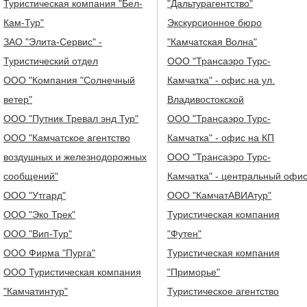
Туристическая компания "Бел-
"Дальтурагентство"
Кам-Тур"
Экскурсионное бюро
ЗАО "Элита-Сервис" -
"Камчатская Волна"
Туристический отдел
ООО "Трансаэро Турс-
ООО "Компания "Солнечный
Камчатка" - офис на ул.
ветер"
Владивостокской
ООО "Путник Тревал энд Тур"
ООО "Трансаэро Турс-
ООО "Камчатское агентство
Камчатка" - офис на КП
воздушных и железнодорожных
ООО "Трансаэро Турс-
сообщений"
Камчатка" - центральный офи
ООО "Утгард"
ООО "КамчатАВИАтур"
ООО "Эко Трек"
Туристическая компания
ООО "Вип-Тур"
"Футен"
ООО Фирма "Пурга"
Туристическая компания
ООО Туристическая компания
"Приморье"
"Камчатинтур"
Туристическое агентство