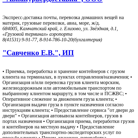
Экспресс-доставка почты, перевозка домашних вещей на
материк, грузовые перевозки, авиа, море, ж/д.
684005, Камчатский край, г. Елизово, ул. Звёздная, д.1,
«Грузовой терминал» аэропорта
8(41531) 9-91-77, 8-914-786-10-20(бухгалтерия)
"Савченко Е.В.", ИП
• Приемка, переработка и хранение контейнеров с грузом
клиента на терминалах, в пунктах отправления/назначения; •
Организация и/или перевозка грузов клиента морским,
железнодорожным или автомобильным транспортом по
выбранному клиентом маршруту, в том числе и ПСЖВС; •
Оперативное слежение за движением груза клиента; •
Организация выдачи груза в пункте назначения согласно
инструкциям клиента; • Предоставление сервиса "от двери до
двери" • Организация автовывоза контейнеров, грузов в
портах назначения • Организация приема, переработки грузов
и контейнеров на местную выдачу • Предоставление
дополнительных транспортно-экспедиторских услуг по
просьбе клиента • Прием, хранение, переработка