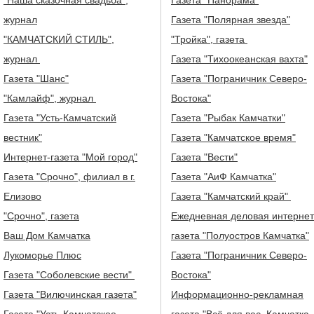
журнал
Газета "Полярная звезда"
"КАМЧАТСКИЙ СТИЛЬ",
"Тройка", газета
журнал
Газета "Тихоокеанская вахта"
Газета "Шанс"
Газета "Пограничник Северо-
"Камлайф", журнал
Востока"
Газета "Усть-Камчатский
Газета "Рыбак Камчатки"
вестник"
Газета "Камчатское время"
Интернет-газета "Мой город"
Газета "Вести"
Газета "Срочно", филиал в г.
Газета "АиФ Камчатка"
Елизово
Газета "Камчатский край"
"Срочно", газета
Ежедневная деловая интернет
Ваш Дом Камчатка
газета "Полуостров Камчатка"
Лукоморье Плюс
Газета "Пограничник Северо-
Газета "Соболевские вести"
Востока"
Газета "Вилючинская газета"
Информационно-рекламная
Газета "Усть-Камчатское
газета "Всё для вас. Камчатка.