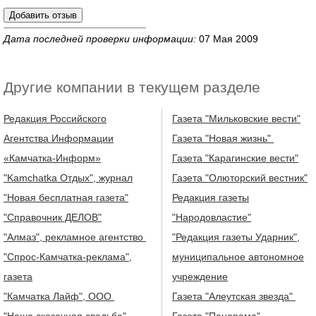
Дата последней проверки информации:
07 Мая 2009
Другие компании в текущем разделе
Редакция Российского
Газета "Мильковские вести"
Агентства Информации
Газета "Новая жизнь"
«Камчатка-Информ»
Газета "Карагинские вести"
"Kamchatka Отдых", журнал
Газета "Олюторский вестник"
"Новая бесплатная газета"
Редакция газеты
"Справочник ДЕЛОВ"
"Народовластие"
"Алмаз", рекламное агентство
"Редакция газеты Ударник",
"Спрос-Камчатка-реклама",
муниципальное автономное
газета
учреждение
"Камчатка Лайф", ООО
Газета "Алеутская звезда"
"Наша сказочная свадьба",
Газета "Панорама"