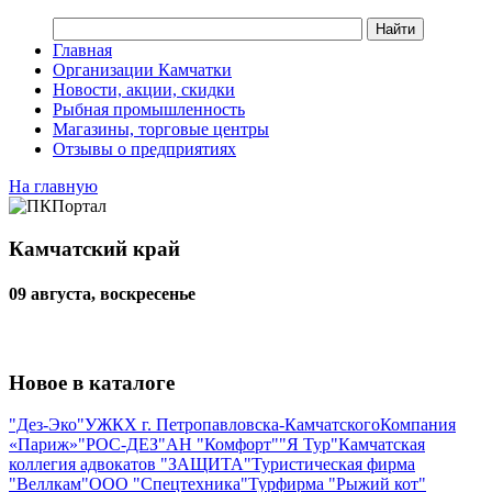
Главная
Организации Камчатки
Новости, акции, скидки
Рыбная промышленность
Магазины, торговые центры
Отзывы о предприятиях
На главную
Камчатский край
09 августа, воскресенье
Новое в каталоге
"Дез-Эко"
УЖКХ г. Петропавловска-Камчатского
Компания
«Париж»
"РОС-ДЕЗ"
АН "Комфорт"
"Я Тур"
Камчатская
коллегия адвокатов "ЗАЩИТА"
Туристическая фирма
"Веллкам"
ООО "Спецтехника"
Турфирма "Рыжий кот"