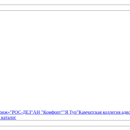
риж»
"РОС-ДЕЗ"
АН "Комфорт"
"Я Тур"
Камчатская коллегия ад
 каталог