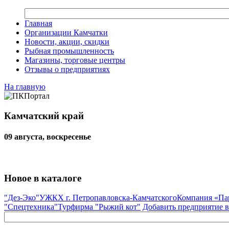
Главная
Организации Камчатки
Новости, акции, скидки
Рыбная промышленность
Магазины, торговые центры
Отзывы о предприятиях
На главную
Камчатский край
09 августа, воскресенье
Новое в каталоге
"Дез-Эко"
УЖКХ г. Петропавловска-Камчатского
Компания «Па
"Спецтехника"
Турфирма "Рыжий кот"
Добавить предприятие в