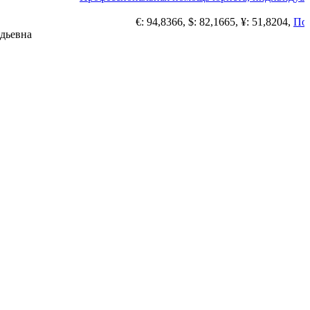
€: 94,8366, $: 82,1665, ¥: 51,8204,
Погод
дьевна