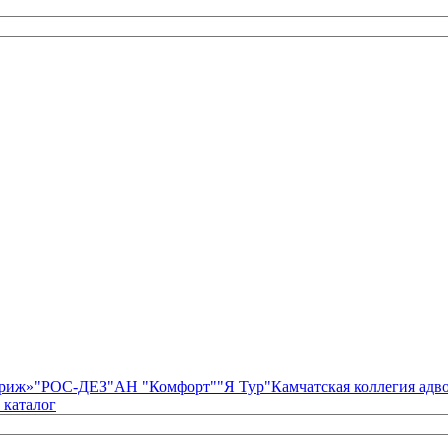
риж»
"РОС-ДЕЗ"
АН "Комфорт"
"Я Тур"
Камчатская коллегия ад
 каталог