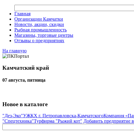
Главная
Организации Камчатки
Новости, акции, скидки
Рыбная промышленность
Магазины, торговые центры
Отзывы о предприятиях
На главную
Камчатский край
07 августа, пятница
Новое в каталоге
"Дез-Эко"
УЖКХ г. Петропавловска-Камчатского
Компания «Па
"Спецтехника"
Турфирма "Рыжий кот"
Добавить предприятие в