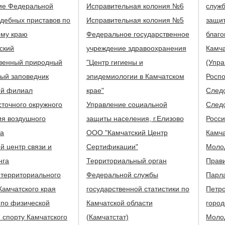
ие Федеральной
Исправительная колония №6
служб
дебных приставов по
Исправительная колония №5
защит
ому краю
Федеральное государственное
благо
ский
учреждение здравоохранения
Камч
твенный природный
"Центр гигиены и
(Упр
ый заповедник
эпидемиологии в Камчатском
Росп
ий филиал
крае"
След
точного окружного
Управление социальной
Следс
ия воздушного
защиты населения, г.Елизово
Росс
та
ООО "Камчатский Центр
Камч
й центр связи и
Сертификации"
Моло
нга
Территориальный орган
Прав
 территориального
Федеральной службы
Парл
Камчатского края
государственной статистики по
Петро
 по физической
Камчатской области
город
и спорту Камчатского
(Камчатстат)
Моло