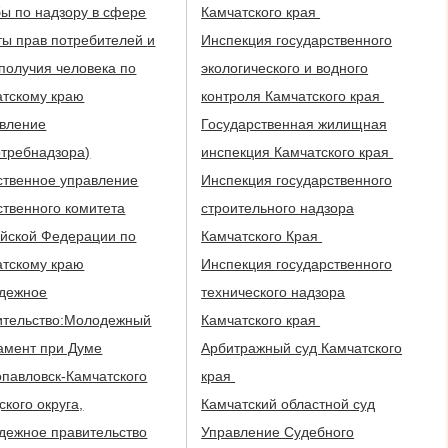
ы по надзору в сфере
Камчатского края
ы прав потребителей и
Инспекция государственного
получия человека по
экологического и водного
атскому краю
контроля Камчатского края
авление
Государственная жилищная
отребнадзора)
инспекция Камчатского края
ственное управление
Инспекция государственного
твенного комитета
строительного надзора
ийской Федерации по
Камчатского Края
атскому краю
Инспекция государственного
дежное
технического надзора
ительство:Молодежный
Камчатского края
амент при Думе
Арбитражный суд Камчатского
павловск-Камчатского
края
ского округа,
Камчатский областной суд
дежное правительство
Управление Судебного