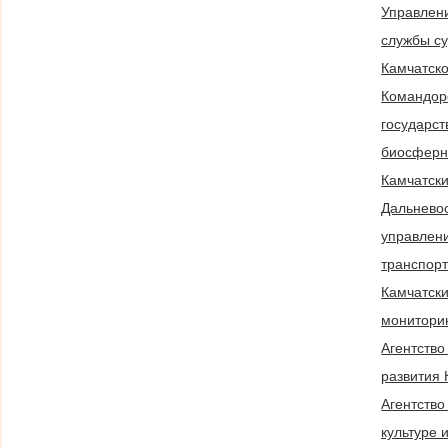
Управлен
службы су
Камчатск
Командор
государс
биосферн
Камчатск
Дальневос
управлен
транспор
Камчатски
монитори
Агентство
развития 
Агентство
культуре 