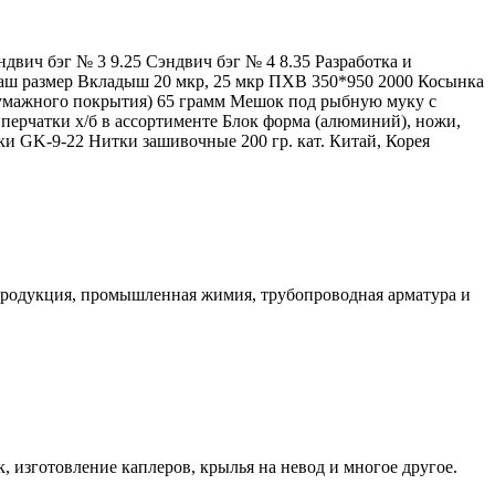
двич бэг № 3 9.25 Сэндвич бэг № 4 8.35 Разработка и
аш размер Вкладыш 20 мкр, 25 мкр ПХВ 350*950 2000 Косынка
бумажного покрытия) 65 грамм Мешок под рыбную муку с
ерчатки х/б в ассортименте Блок форма (алюминий), ножи,
GK-9-22 Нитки зашивочные 200 гр. кат. Китай, Корея
продукция, промышленная жимия, трубопроводная арматура и
 изготовление каплеров, крылья на невод и многое другое.