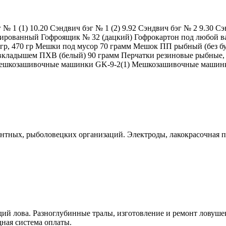
1 (1) 10.20 Сэндвич бэг № 1 (2) 9.92 Сэндвич бэг № 2 9.30 Сэн
нированный Гофроящик № 32 (дацкий) Гофрокартон под любой в
 гр, 470 гр Мешки под мусор 70 грамм Мешок ПП рыбный (без 
кладышем ПХВ (белый) 90 грамм Перчатки резиновые рыбные, п
ешкозашивочные машинки GK-9-2(1) Мешкозашивочные машинки 
нтных, рыболовецких организаций. Электроды, лакокрасочная 
й лова. Разноглубинные тралы, изготовление и ремонт ловушек,
дная система оплаты.