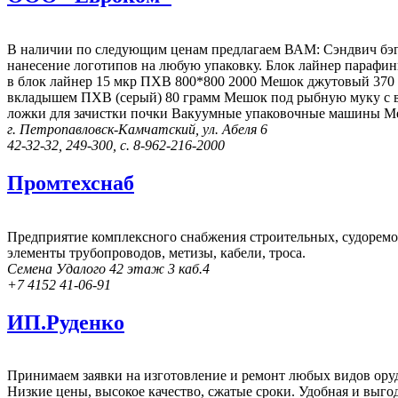
В наличии по следующим ценам предлагаем ВАМ: Сэндвич бэг № 
нанесение логотипов на любую упаковку. Блок лайнер парафи
в блок лайнер 15 мкр ПХВ 800*800 2000 Мешок джутовый 370
вкладышем ПХВ (серый) 80 грамм Мешок под рыбную муку с в
ложки для зачистки почки Вакуумные упаковочные машины М
г. Петропавловск-Камчатский, ул. Абеля 6
42-32-32, 249-300, с. 8-962-216-2000
Промтехснаб
Предприятие комплексного снабжения строительных, судоремо
элементы трубопроводов, метизы, кабели, троса.
Семена Удалого 42 этаж 3 каб.4
+7 4152 41-06-91
ИП.Руденко
Принимаем заявки на изготовление и ремонт любых видов оруди
Низкие цены, высокое качество, сжатые сроки. Удобная и выго