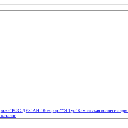
риж»
"РОС-ДЕЗ"
АН "Комфорт"
"Я Тур"
Камчатская коллегия ад
 каталог