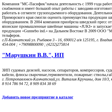
Компания "МС-Пасифик"начала деятельность с 1999 года работ
снабжения и имеет большой опыт работы с заводами-изготовит
работать в сегменте грузоподъемного оборудования. Деятельн
Приморского края смогли оценить преимущества продукции шве
оборудованием. В 2004 компания приобрела шведский пресс от 
японские промышленные швейные машины «JUKI» и запускаетс
продукции «Gunnebo ind.» на Дальнем Востоке В 2009 ООО "
тельферов.
г.П-Камчатский ул. Рыбаков 3 - 16, 690012 а/я 125195, г. Влади
454-004 ; +79098800090 ; (4232)275814
"Марушкин В.В.", ИП
ЗИП судовых дизелей, насосов, сепараторов, компрессоров, су
кабели, флюсы сварочные,термовентили, пожарные: стволы,гай
г. Петропавловск-Камчатский,ул. Виталия Кручины, дом 10/3, к
8 914 786 94 72, 8 909 834 38 69
Добавить новое предприятие в каталог