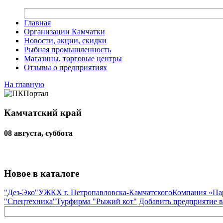
Главная
Организации Камчатки
Новости, акции, скидки
Рыбная промышленность
Магазины, торговые центры
Отзывы о предприятиях
На главную
Камчатский край
08 августа, суббота
Новое в каталоге
"Дез-Эко"
УЖКХ г. Петропавловска-Камчатского
Компания «Па
"Спецтехника"
Турфирма "Рыжий кот"
Добавить предприятие в