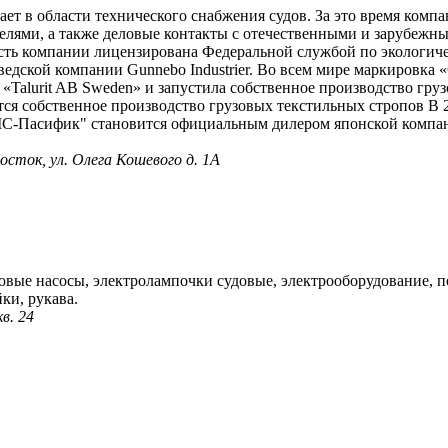
ает в области технического снабжения судов. За это время ком
елями, а также деловые контакты с отечественными и зарубежн
ость компании лицензирована Федеральной службой по экологиче
дской компании Gunnebo Industrier. Во всем мире маркировка 
«Talurit AB Sweden» и запустила собственное производство гру
я собственное производство грузовых текстильных стропов В
МС-Пасифик" становится официальным дилером японской компан
восток, ул. Олега Кошевого д. 1А
довые насосы, электролампочки судовые, электрооборудование, 
ки, рукава.
в. 24