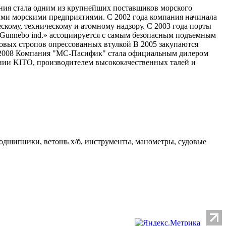
пания стала одним из крупнейших поставщиков морского
ыми морскими предприятиями. С 2002 года компания начинала
скому, техническому и атомному надзору. С 2003 года порты
«Gunnebo ind.» ассоциируется с самым безопасным подъемным
зовых стропов опрессованных втулкой В 2005 закупаются
 2008 Компания "МС-Пасифик" стала официальным дилером
ии KITO, производителем высококачественных талей и
подшипники, ветошь х/б, инструменты, манометры, судовые