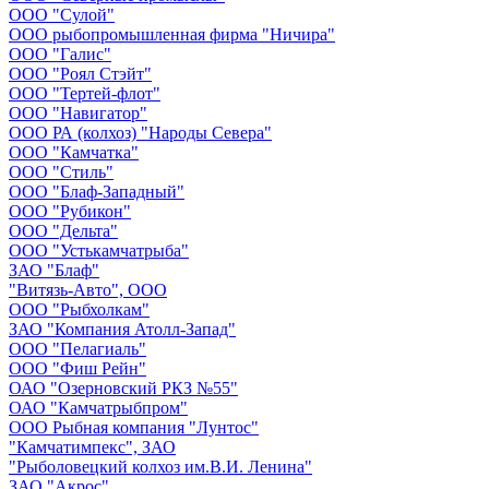
ООО "Сулой"
ООО рыбопромышленная фирма "Ничира"
ООО "Галис"
ООО "Роял Стэйт"
ООО "Тертей-флот"
ООО "Навигатор"
ООО РА (колхоз) "Народы Севера"
ООО "Камчатка"
ООО "Стиль"
ООО "Блаф-Западный"
ООО "Рубикон"
ООО "Дельта"
ООО "Устькамчатрыба"
ЗАО "Блаф"
"Витязь-Авто", ООО
ООО "Рыбхолкам"
ЗАО "Компания Атолл-Запад"
ООО "Пелагиаль"
ООО "Фиш Рейн"
ОАО "Озерновский РКЗ №55"
ОАО "Камчатрыбпром"
ООО Рыбная компания "Лунтос"
"Камчатимпекс", ЗАО
"Рыболовецкий колхоз им.В.И. Ленина"
ЗАО "Акрос"