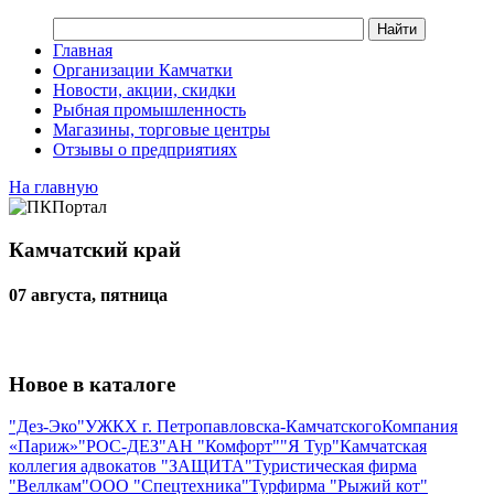
Главная
Организации Камчатки
Новости, акции, скидки
Рыбная промышленность
Магазины, торговые центры
Отзывы о предприятиях
На главную
Камчатский край
07 августа, пятница
Новое в каталоге
"Дез-Эко"
УЖКХ г. Петропавловска-Камчатского
Компания
«Париж»
"РОС-ДЕЗ"
АН "Комфорт"
"Я Тур"
Камчатская
коллегия адвокатов "ЗАЩИТА"
Туристическая фирма
"Веллкам"
ООО "Спецтехника"
Турфирма "Рыжий кот"