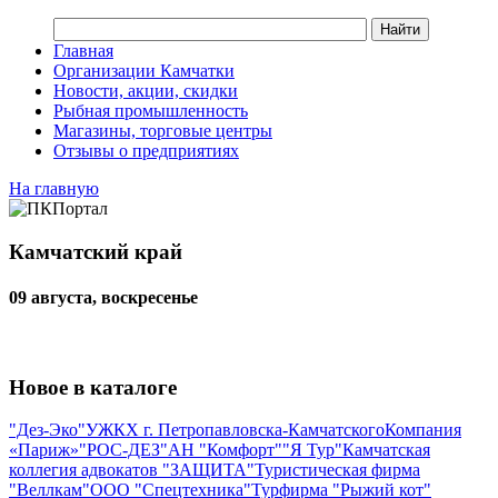
Главная
Организации Камчатки
Новости, акции, скидки
Рыбная промышленность
Магазины, торговые центры
Отзывы о предприятиях
На главную
Камчатский край
09 августа, воскресенье
Новое в каталоге
"Дез-Эко"
УЖКХ г. Петропавловска-Камчатского
Компания
«Париж»
"РОС-ДЕЗ"
АН "Комфорт"
"Я Тур"
Камчатская
коллегия адвокатов "ЗАЩИТА"
Туристическая фирма
"Веллкам"
ООО "Спецтехника"
Турфирма "Рыжий кот"