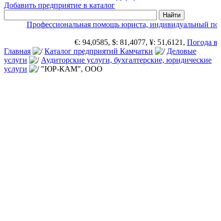
Добавить предприятие в каталог
Профессиональная помощь юриста, индивидуальный под
€: 94,0585, $: 81,4077, ¥: 51,6121,
Погода в 
Главная
Каталог предприятий Камчатки
Деловые
услуги
Аудиторские услуги, бухгалтерские, юридические
услуги
"ЮР-КАМ", ООО