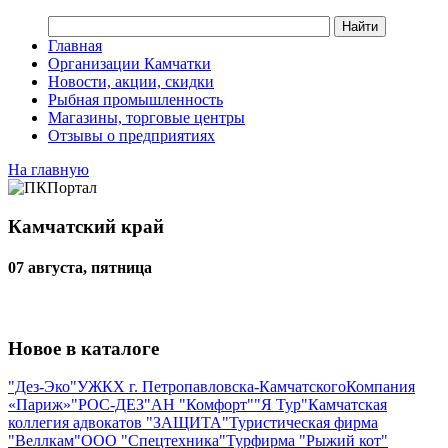
Главная
Организации Камчатки
Новости, акции, скидки
Рыбная промышленность
Магазины, торговые центры
Отзывы о предприятиях
На главную
Камчатский край
07 августа, пятница
Новое в каталоге
"Дез-Эко"
УЖКХ г. Петропавловска-Камчатского
Компания
«Париж»
"РОС-ДЕЗ"
АН "Комфорт"
"Я Тур"
Камчатская
коллегия адвокатов "ЗАЩИТА"
Туристическая фирма
"Веллкам"
ООО "Спецтехника"
Турфирма "Рыжий кот"