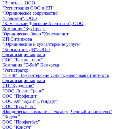
"Веритас", ООО
"Регистрация ООО и ИП"
"Юридическое содружество"
"Соломон", ООО
"Камчатское Долговое Агентство", ООО
Компания "БухПроф"
Юридическое бюро "Консультант"
ИП Ситникова
"Юридические и бухгалтерские услуги"
"Консалтинг ДВ", ООО
Организация закрыта
ООО "Баланс плюс"
Компания "E-Soft" Камчатка
"Регистратор"
"E-soft" - бухгалтерские услуги, налоговая отчетность
Организация закрыта
ИП "Курдюков"
"ООО ЛизингТранс"
ООО "Профицит"
ООО АФ "Аудит-Cтандарт"
ООО "Бух.Учет"
Юридическая компания "Экгардт, Черный и партнеры"
"Кодекс"
ООО "Профитбух"
ООО "Консул"