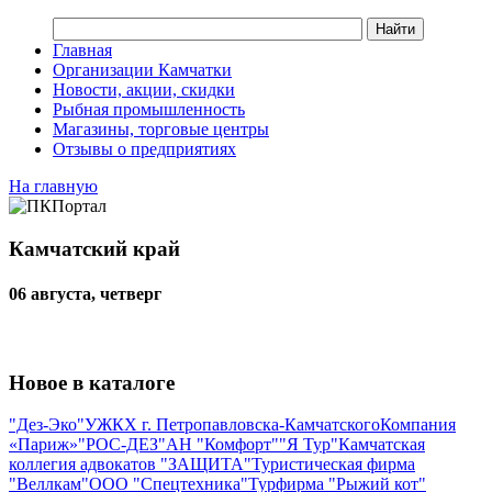
Главная
Организации Камчатки
Новости, акции, скидки
Рыбная промышленность
Магазины, торговые центры
Отзывы о предприятиях
На главную
Камчатский край
06 августа, четверг
Новое в каталоге
"Дез-Эко"
УЖКХ г. Петропавловска-Камчатского
Компания
«Париж»
"РОС-ДЕЗ"
АН "Комфорт"
"Я Тур"
Камчатская
коллегия адвокатов "ЗАЩИТА"
Туристическая фирма
"Веллкам"
ООО "Спецтехника"
Турфирма "Рыжий кот"