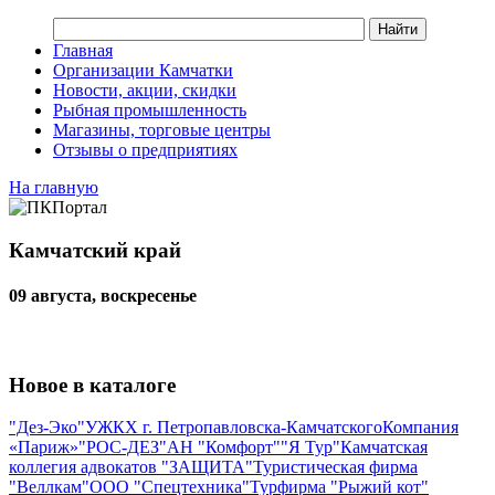
Главная
Организации Камчатки
Новости, акции, скидки
Рыбная промышленность
Магазины, торговые центры
Отзывы о предприятиях
На главную
Камчатский край
09 августа, воскресенье
Новое в каталоге
"Дез-Эко"
УЖКХ г. Петропавловска-Камчатского
Компания
«Париж»
"РОС-ДЕЗ"
АН "Комфорт"
"Я Тур"
Камчатская
коллегия адвокатов "ЗАЩИТА"
Туристическая фирма
"Веллкам"
ООО "Спецтехника"
Турфирма "Рыжий кот"