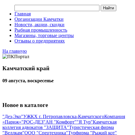
Главная
Организации Камчатки
Новости, акции, скидки
Рыбная промышленность
Магазины, торговые центры
Отзывы о предприятиях
На главную
Камчатский край
09 августа, воскресенье
Новое в каталоге
"Дез-Эко"
УЖКХ г. Петропавловска-Камчатского
Компания
«Париж»
"РОС-ДЕЗ"
АН "Комфорт"
"Я Тур"
Камчатская
коллегия адвокатов "ЗАЩИТА"
Туристическая фирма
"Веллкам"
ООО "Спецтехника"
Турфирма "Рыжий кот"