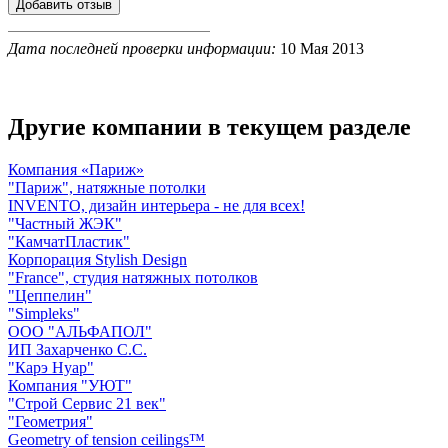
Дата последней проверки информации:
10 Мая 2013
Другие компании в текущем разделе
Компания «Париж»
"Париж", натяжные потолки
INVENTO, дизайн интерьера - не для всех!
"Частный ЖЭК"
"КамчатПластик"
Корпорация Stylish Design
"France", студия натяжных потолков
"Цеппелин"
"Simpleks"
ООО "АЛЬФАПОЛ"
ИП Захарченко С.С.
"Карэ Нуар"
Компания "УЮТ"
"Строй Сервис 21 век"
"Геометрия"
Geometry of tension ceilings™