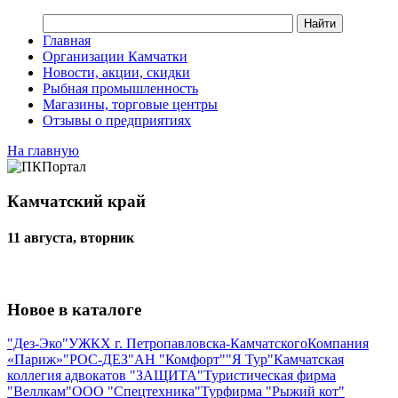
Главная
Организации Камчатки
Новости, акции, скидки
Рыбная промышленность
Магазины, торговые центры
Отзывы о предприятиях
На главную
Камчатский край
11 августа, вторник
Новое в каталоге
"Дез-Эко"
УЖКХ г. Петропавловска-Камчатского
Компания
«Париж»
"РОС-ДЕЗ"
АН "Комфорт"
"Я Тур"
Камчатская
коллегия адвокатов "ЗАЩИТА"
Туристическая фирма
"Веллкам"
ООО "Спецтехника"
Турфирма "Рыжий кот"