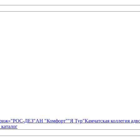
риж»
"РОС-ДЕЗ"
АН "Комфорт"
"Я Тур"
Камчатская коллегия ад
 каталог