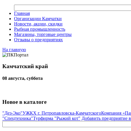
Главная
Организации Камчатки
Новости, акции, скидки
Рыбная промышленность
Магазины, торговые центры
Отзывы о предприятиях
На главную
Камчатский край
08 августа, суббота
Новое в каталоге
"Дез-Эко"
УЖКХ г. Петропавловска-Камчатского
Компания «Па
"Спецтехника"
Турфирма "Рыжий кот"
Добавить предприятие в