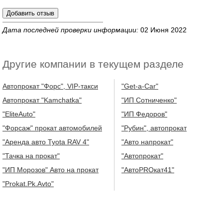
Дата последней проверки информации:
02 Июня 2022
Другие компании в текущем разделе
Автопрокат "Форс", VIP-такси
"Get-a-Car"
Автопрокат "Kamchatka"
"ИП Сотниченко"
"EliteAuto"
"ИП Федоров"
"Форсаж" прокат автомобилей
"Рубин", автопрокат
"Аренда авто Tyota RAV 4"
"Авто напрокат"
"Тачка на прокат"
"Автопрокат"
"ИП Морозов" Авто на прокат
"АвтоPROкат41"
"Prokat.Pk.Avto"