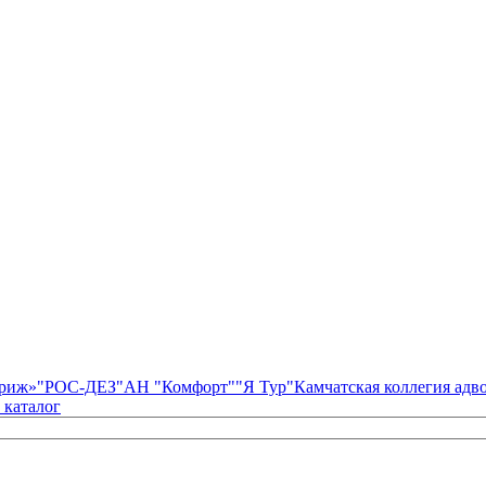
риж»
"РОС-ДЕЗ"
АН "Комфорт"
"Я Тур"
Камчатская коллегия ад
 каталог